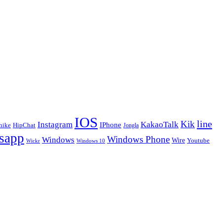
IOS
line
Kik
Instagram
KakaoTalk
IPhone
hike
HipChat
Jongla
sapp
Windows Phone
Windows
Wire
Youtube
Wickr
Windows 10