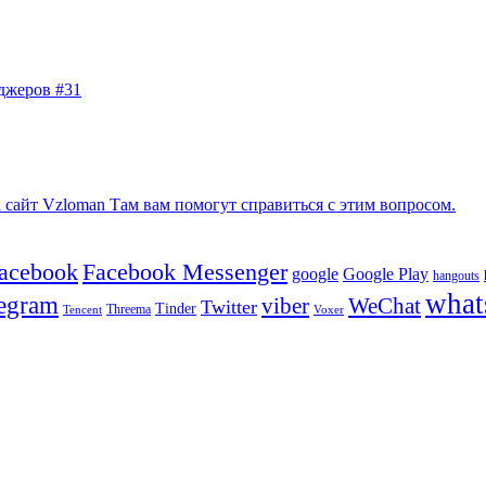
джеров #31
сайт Vzloman Там вам помогут справиться с этим вопросом.
facebook
Facebook Messenger
google
Google Play
hangouts
what
legram
viber
WeChat
Twitter
Tinder
Tencent
Threema
Voxer