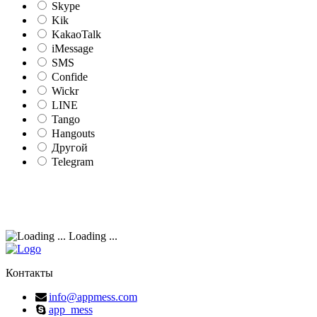
Skype
Kik
KakaoTalk
iMessage
SMS
Confide
Wickr
LINE
Tango
Hangouts
Другой
Telegram
Loading ...
Контакты
info@appmess.com
app_mess