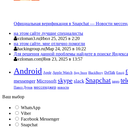
Официальная верификация в Snapchat — Новости мессен
на этом сайте лучшие специалисты
vzloman3.ru
|
Июл 25, 2025 в 2:20
на этом сайте. мне отлично помогли
hackingroup.ru
|
Мар 24, 2025 в 16:22
Для решения данной проблемы найдите в поиске Яндекса 
vzloman.com
|
Янв 23, 2025 в 13:57
Android
Apple
Apple Watch
DefTalk
App Store
BlackBerry
Emoji
Snapchat
te
skype
messenger
Microsoft
slack
tango
мессенджер
Павел Дуров
новости
Ваш выбор
WhatsApp
Viber
Facebook Messenger
Snapchat