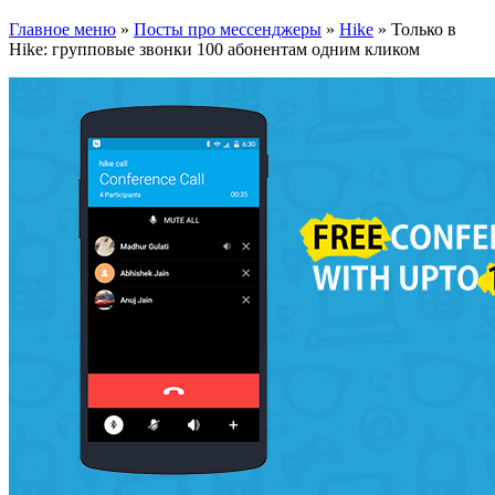
Главное меню
»
Посты про мессенджеры
»
Hike
»
Только в
Hike: групповые звонки 100 абонентам одним кликом