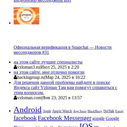
Видеообзор мессенджера Invi
Официальная верификация в Snapchat — Новости
мессенджеров #31
на этом сайте лучшие специалисты
vzloman3.ru
|
Июл 25, 2025 в 2:20
на этом сайте. мне отлично помогли
hackingroup.ru
|
Мар 24, 2025 в 16:22
Для решения данной проблемы найдите в поиске
Яндекса сайт Vzloman Там вам помогут справиться с
этим вопросом.
vzloman.com
|
Янв 23, 2025 в 13:57
Android
Apple
Apple Watch
DefTalk
App Store
BlackBerry
Emoji
facebook
Facebook Messenger
google
Google
IOS