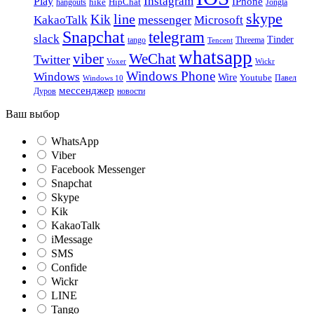
Instagram
Play
IPhone
hike
HipChat
Jongla
hangouts
skype
line
Kik
messenger
KakaoTalk
Microsoft
Snapchat
telegram
slack
Tinder
tango
Tencent
Threema
whatsapp
viber
WeChat
Twitter
Voxer
Wickr
Windows Phone
Windows
Wire
Youtube
Павел
Windows 10
мессенджер
Дуров
новости
Ваш выбор
WhatsApp
Viber
Facebook Messenger
Snapchat
Skype
Kik
KakaoTalk
iMessage
SMS
Confide
Wickr
LINE
Tango