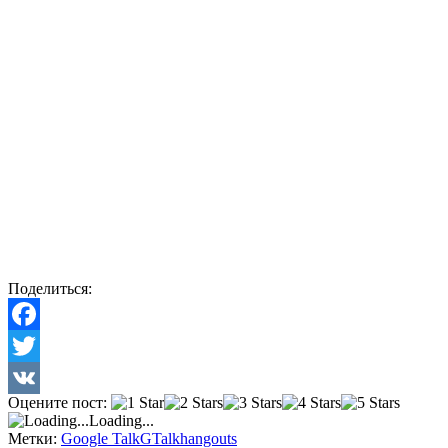
Поделиться:
Facebook
Twitter
Оцените пост:
VK
Loading...
Метки:
Google Talk
GTalk
hangouts