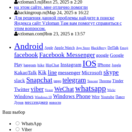
vzloman3.ru
|
Июл 25, 2025 в 2:20
на этом сайте. мне отлично помогли
hackingroup.ru
|
Мар 24, 2025 в 16:22
Для решения данной проблемы найдите в поиске
Яндекса сайт Vzloman Там вам помогут справиться с
этим вопросом.
vzloman.com
|
Янв 23, 2025 в 13:57
Android
Apple
Apple Watch
DefTalk
App Store
BlackBerry
Emoji
facebook
Facebook Messenger
google
Google
IOS
Instagram
Play
IPhone
hike
HipChat
Jongla
hangouts
skype
line
Kik
messenger
KakaoTalk
Microsoft
Snapchat
telegram
slack
Tinder
tango
Tencent
Threema
whatsapp
viber
WeChat
Twitter
Voxer
Wickr
Windows Phone
Windows
Wire
Youtube
Павел
Windows 10
мессенджер
Дуров
новости
Ваш выбор
WhatsApp
Viber