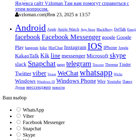
Яндекса сайт Vzloman Там вам помогут справиться с
этим вопросом.
vzloman.com
|
Янв 23, 2025 в 13:57
Android
Apple
Apple Watch
DefTalk
App Store
BlackBerry
Emoji
facebook
Facebook Messenger
google
Google
IOS
Instagram
Play
IPhone
hike
HipChat
Jongla
hangouts
skype
line
Kik
messenger
KakaoTalk
Microsoft
Snapchat
telegram
slack
Tinder
tango
Tencent
Threema
whatsapp
viber
WeChat
Twitter
Voxer
Wickr
Windows Phone
Windows
Wire
Youtube
Павел
Windows 10
мессенджер
Дуров
новости
Ваш выбор
WhatsApp
Viber
Facebook Messenger
Snapchat
Skype