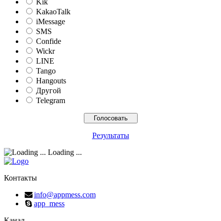
Kik
KakaoTalk
iMessage
SMS
Confide
Wickr
LINE
Tango
Hangouts
Другой
Telegram
Результаты
Loading ...
Контакты
info@appmess.com
app_mess
Канал