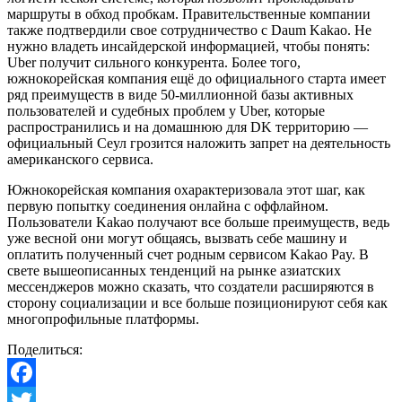
маршруты в обход пробкам. Правительственные компании
также подтвердили свое сотрудничество с Daum Kakao. Не
нужно владеть инсайдерской информацией, чтобы понять:
Uber получит сильного конкурента. Более того,
южнокорейская компания ещё до официального старта имеет
ряд преимуществ в виде 50-миллионной базы активных
пользователей и судебных проблем у Uber, которые
распространились и на домашнюю для DK территорию —
официальный Сеул грозится наложить запрет на деятельность
американского сервиса.
Южнокорейская компания охарактеризовала этот шаг, как
первую попытку соединения онлайна с оффлайном.
Пользователи Kakao получают все больше преимуществ, ведь
уже весной они могут общаясь, вызвать себе машину и
оплатить полученный счет родным сервисом Kakao Pay. В
свете вышеописанных тенденций на рынке азиатских
мессенджеров можно сказать, что создатели расширяются в
сторону социализации и все больше позиционируют себя как
многопрофильные платформы.
Поделиться:
Facebook