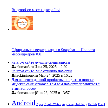
Видеообзор мессенджера Invi
Официальная верификация в Snapchat — Новости
мессенджеров #31
на этом сайте лучшие специалисты
vzloman3.ru
|
Июл 25, 2025 в 2:20
на этом сайте. мне отлично помогли
hackingroup.ru
|
Мар 24, 2025 в 16:22
Для решения данной проблемы найдите в поиске
Яндекса сайт Vzloman Там вам помогут справиться с
этим вопросом.
vzloman.com
|
Янв 23, 2025 в 13:57
Android
Apple
Apple Watch
DefTalk
App Store
BlackBerry
Emoji