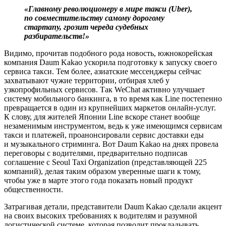
«Главному революционеру в мире такси (Uber),
по совместительству самому дорогому
стартапу, грозит череда судебных
разбирательств!»
Видимо, прочитав подобного рода новость, южнокорейская
компания Daum Kakao ускорила подготовку к запуску своего
сервиса такси. Тем более, азиатские мессенджеры сейчас
захватывают чужие территории, отбирая хлеб у
узкопрофильных сервисов. Так WeChat активно улучшает
систему мобильного банкинга, в то время как Line постепенно
превращается в один из крупнейших маркетов онлайн-услуг.
К слову, для жителей Японии Line вскоре станет вообще
незаменимым инструментом, ведь к уже имеющимся сервисам
такси и платежей, проанонсировали сервис доставки еды
и музыкального стриминга. Вот Daum Kakao на днях провела
переговоры с водителями, предварительно подписав
соглашение с Seoul Taxi Organization (представляющей 225
компаний), делая таким образом уверенные шаги к тому,
чтобы уже в марте этого года показать новый продукт
общественности.
Затрагивая детали, представители Daum Kakao сделали акцент
на своих высоких требованиях к водителям и разумной
логистической системе, которая позволит прокладывать