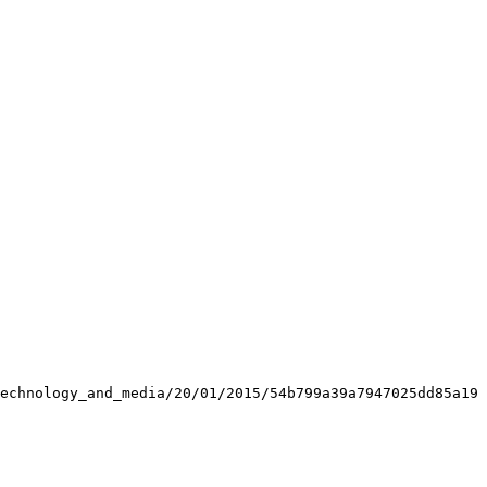
echnology_and_media/20/01/2015/54b799a39a7947025dd85a19