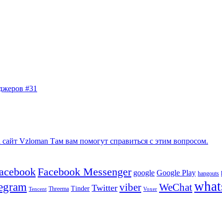
джеров #31
сайт Vzloman Там вам помогут справиться с этим вопросом.
facebook
Facebook Messenger
google
Google Play
hangouts
what
legram
viber
WeChat
Twitter
Tinder
Tencent
Threema
Voxer