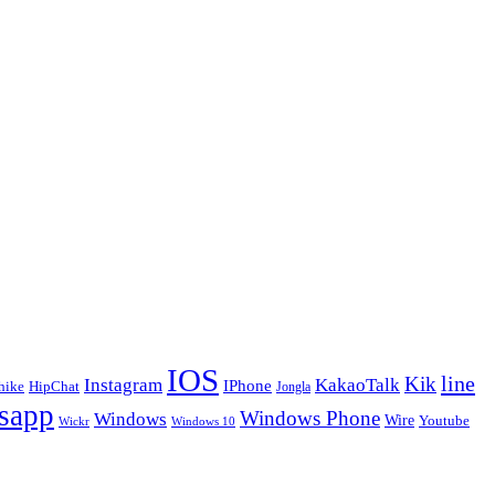
IOS
line
Kik
Instagram
KakaoTalk
IPhone
hike
HipChat
Jongla
sapp
Windows Phone
Windows
Wire
Youtube
Wickr
Windows 10