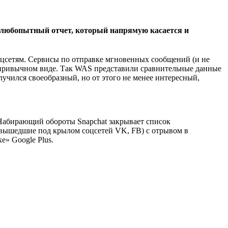
ли любопытный отчет, который напрямую касается и
соцсетям. Сервисы по отправке мгновенных сообщений (и не
х привычном виде. Так WAS представили сравнительные данные
лучился своеобразный, но от этого не менее интересный,
 Набирающий обороты Snapchat закрывает список
 вышедшие под крылом соцсетей VK, FB) с отрывом в
е» Google Plus.