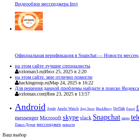
Видеообзор мессенджера Invi
Официальная верификация в Snapchat — Новости мессен
на этом сайте лучшие специалисты
vzloman3.ru
|
Июл 25, 2025 в 2:20
на этом сайте. мне отлично помогли
hackingroup.ru
|
Мар 24, 2025 в 16:22
Для решения данной проблемы найдите в поиске Яндекса 
vzloman.com
|
Янв 23, 2025 в 13:57
Android
Apple
Apple Watch
DefTalk
App Store
BlackBerry
Emoji
Snapchat
te
skype
messenger
Microsoft
slack
tango
мессенджер
Павел Дуров
новости
Ваш выбор