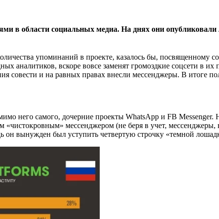
аниями в области социальных медиа. На днях они опубликова
 количества упоминаний в проекте, казалось бы, посвященному 
ных аналитиков, вскоре вовсе заменят громоздкие соцсети в и
ния совести и на равных правах внесли мессенджеры. В итоге по
омимо него самого, дочерние проекты WhatsApp и FB Messenger.
м «чистокровным» мессенджером (не беря в учет, мессенджеры,
едь он вынужден был уступить четвертую строчку «темной лошадк