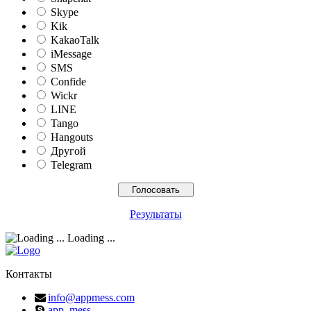
Skype
Kik
KakaoTalk
iMessage
SMS
Confide
Wickr
LINE
Tango
Hangouts
Другой
Telegram
Результаты
Loading ...
Контакты
info@appmess.com
app_mess