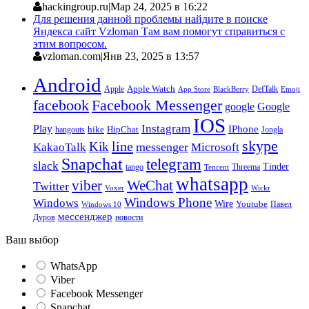
hackingroup.ru
|
Мар 24, 2025 в 16:22
Для решения данной проблемы найдите в поиске
Яндекса сайт Vzloman Там вам помогут справиться с
этим вопросом.
vzloman.com
|
Янв 23, 2025 в 13:57
Android
Apple
Apple Watch
DefTalk
App Store
BlackBerry
Emoji
facebook
Facebook Messenger
google
Google
IOS
Instagram
Play
IPhone
hike
HipChat
Jongla
hangouts
skype
line
Kik
messenger
KakaoTalk
Microsoft
Snapchat
telegram
slack
Tinder
tango
Tencent
Threema
whatsapp
viber
WeChat
Twitter
Voxer
Wickr
Windows Phone
Windows
Wire
Youtube
Павел
Windows 10
мессенджер
Дуров
новости
Ваш выбор
WhatsApp
Viber
Facebook Messenger
Snapchat