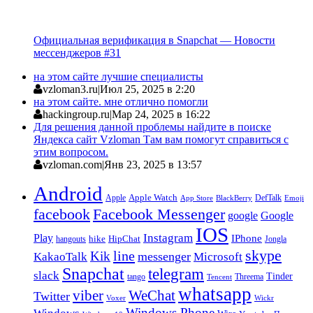
Официальная верификация в Snapchat — Новости
мессенджеров #31
на этом сайте лучшие специалисты
vzloman3.ru
|
Июл 25, 2025 в 2:20
на этом сайте. мне отлично помогли
hackingroup.ru
|
Мар 24, 2025 в 16:22
Для решения данной проблемы найдите в поиске
Яндекса сайт Vzloman Там вам помогут справиться с
этим вопросом.
vzloman.com
|
Янв 23, 2025 в 13:57
Android
Apple
Apple Watch
DefTalk
App Store
BlackBerry
Emoji
facebook
Facebook Messenger
google
Google
IOS
Instagram
Play
IPhone
hike
HipChat
Jongla
hangouts
skype
line
Kik
messenger
KakaoTalk
Microsoft
Snapchat
telegram
slack
Tinder
tango
Tencent
Threema
whatsapp
viber
WeChat
Twitter
Voxer
Wickr
Windows Phone