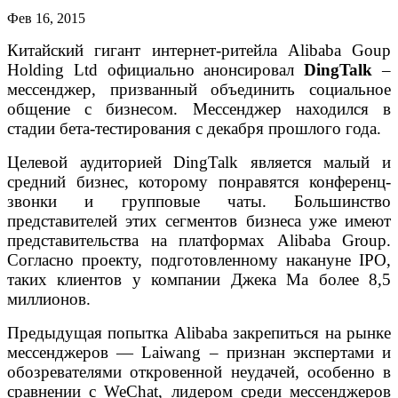
Фев 16, 2015
Китайский гигант
и
нтернет-ритейла
Alibaba Goup
Holding Ltd
официально анонсировал
DingTalk
–
мессенджер, призванный объединить социальное
общение с бизнесом. Мессенджер находился в
стадии бета-тестирования с декабря прошлого года.
Целевой аудиторией
DingTalk
является малый и
средний бизнес, которому понравятся конференц-
звонки и групповые чаты. Большинство
представителей этих сегментов бизнеса уже имеют
представительства на платформах
Alibaba Group.
Согласно проекту, подготовленному накануне
IPO,
таких клиентов у компании Джека Ма более 8,5
миллионов.
Предыдущая попытка
Alibaba
закрепиться на рынке
мессенджеров —
Laiwang –
признан экспертами и
обозревателями откровенной неудачей, особенно в
сравнении с
WeChat,
лидером среди мессенджеров