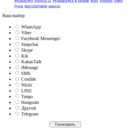
Windows
Wire
Youtube
Павел
Windows 10
мессенджер
Дуров
новости
Ваш выбор
WhatsApp
Viber
Facebook Messenger
Snapchat
Skype
Kik
KakaoTalk
iMessage
SMS
Confide
Wickr
LINE
Tango
Hangouts
Другой
Telegram