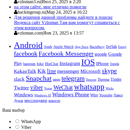
vzloman3.ru
|
Июл 25, 2025 в 2:20
на этом сайте. мне отлично помогли
hackingroup.ru
|
Мар 24, 2025 в 16:22
Для решения данной проблемы найдите в поиске
Яндекса сайт Vzloman Там вам помогут справиться с
этим вопросом.
vzloman.com
|
Янв 23, 2025 в 13:57
Android
Apple
Apple Watch
DefTalk
App Store
BlackBerry
Emoji
facebook
Facebook Messenger
google
Google
IOS
Instagram
Play
IPhone
hike
HipChat
Jongla
hangouts
skype
line
Kik
messenger
KakaoTalk
Microsoft
Snapchat
telegram
slack
Tinder
tango
Tencent
Threema
whatsapp
viber
WeChat
Twitter
Voxer
Wickr
Windows Phone
Windows
Wire
Youtube
Павел
Windows 10
мессенджер
Дуров
новости
Ваш выбор
WhatsApp
Viber