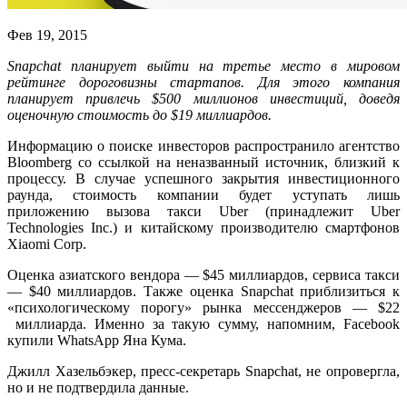
Фев 19, 2015
Snapchat
планирует выйти на третье место в мировом
рейтинге дороговизны стартапов. Для этого компания
планирует привлечь
$500
миллионов инвестиций, доведя
оценочную стоимость до
$19
миллиардов.
Информацию о поиске инвесторов распространило агентство
Bloomberg
со ссылкой на неназванный источник, близкий к
процессу. В случае успешного закрытия инвестиционного
раунда, стоимость компании будет уступать лишь
приложению вызова такси
Uber
(принадлежит
Uber
Technologies Inc.)
и китайскому производителю смартфонов
Xiaomi Corp.
Оценка азиатского вендора —
$45
миллиардов, сервиса такси
—
$40
миллиардов. Также оценка
Snapchat
приблизиться к
«психологическому порогу» рынка мессенджеров —
$22
миллиарда. Именно за такую сумму, напомним,
Facebook
купили
WhatsApp
Яна Кума.
Джилл Хазельбэкер, пресс-секретарь
Snapchat,
не опровергла,
но и не подтвердила данные.