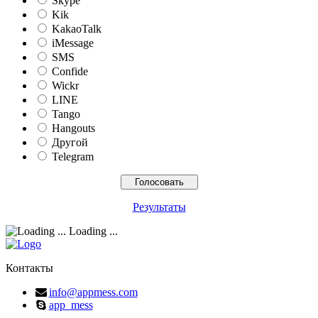
Skype
Kik
KakaoTalk
iMessage
SMS
Confide
Wickr
LINE
Tango
Hangouts
Другой
Telegram
Результаты
Loading ...
Контакты
info@appmess.com
app_mess