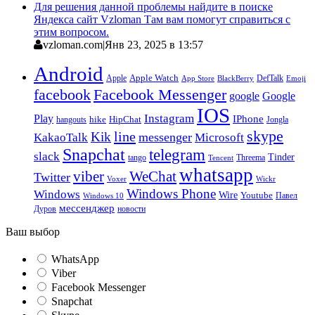
Для решения данной проблемы найдите в поиске
Яндекса сайт Vzloman Там вам помогут справиться с
этим вопросом.
vzloman.com
|
Янв 23, 2025 в 13:57
Android
Apple
Apple Watch
DefTalk
App Store
BlackBerry
Emoji
facebook
Facebook Messenger
google
Google
IOS
Instagram
Play
IPhone
hike
HipChat
Jongla
hangouts
skype
line
Kik
messenger
KakaoTalk
Microsoft
Snapchat
telegram
slack
Tinder
tango
Tencent
Threema
whatsapp
viber
WeChat
Twitter
Voxer
Wickr
Windows Phone
Windows
Wire
Youtube
Павел
Windows 10
мессенджер
Дуров
новости
Ваш выбор
WhatsApp
Viber
Facebook Messenger
Snapchat