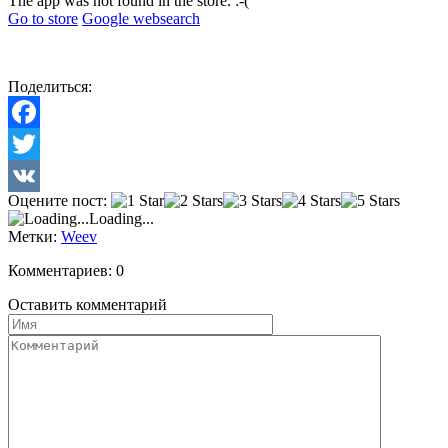
The app was not found in the store. :-(
Go to store
Google websearch
Поделиться:
Facebook
Twitter
Оцените пост:
VK
Loading...
Метки:
Weev
Комментариев: 0
Оставить комментарий