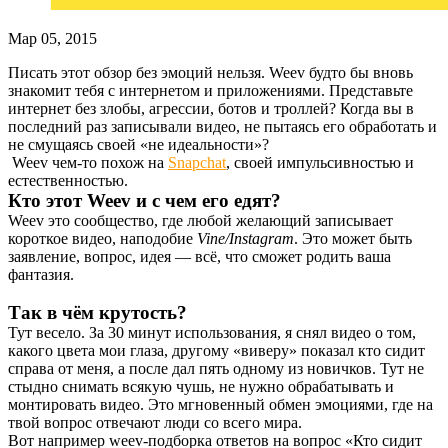
Мар 05, 2015
Писать этот обзор без эмоций нельзя. Weev будто бы вновь
знакомит тебя с интернетом и приложениями. Представьте
интернет бе
з
з
лобы
, агрессии, ботов и троллей? Когда вы в
последний раз записывали видео, не пытаясь его обработать и
не смущаясь своей «
не идеальности
»?
Weev чем-то похож на
Snapchat
, своей импульсивностью и
естественностью.
Кто этот Weev и с чем его едят?
Weev это сообщество, где любой желающий записывает
короткое видео,
наподобие
Vine/Instagram
. Это может быть
заявление, вопрос, идея — всё, что сможет родить ваша
фантазия.
Так
в чём крутость?
Тут весело. За 30 минут использования, я снял видео о том,
какого цвета мои глаза, другому «
виверу
» показал кто сидит
справа от меня, а после дал пять одному из новичков. Тут не
стыдно снимать всякую чушь, не нужно обрабатывать и
монтировать видео. Это мгновенный обмен эмоциями, где на
твой вопрос отвечают люди со всего мира.
Вот например weev-подборка ответов на вопрос «Кто сидит