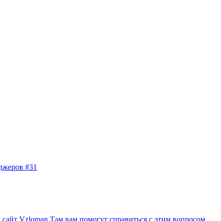
джеров #31
сайт Vzloman Там вам помогут справиться с этим вопросом.