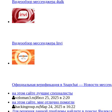
Видеообзор мессенджера 4talk
Видеообзор мессенджера Invi
Официальная верификация в Snapchat — Новости мессен
на этом сайте лучшие специалисты
vzloman3.ru
|
Июл 25, 2025 в 2:20
на этом сайте. мне отлично помогли
hackingroup.ru
|
Мар 24, 2025 в 16:22
Для решения данной проблемы найдите в поиске Яндекса 