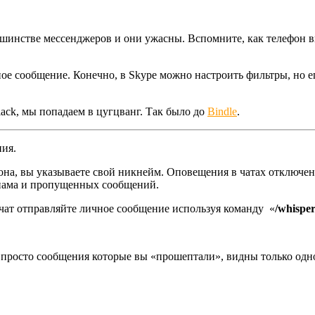
льшинстве мессенджеров и они ужасны. Вспомните, как телефон 
е сообщение. Конечно, в Skype можно настроить фильтры, но е
lack, мы попадаем в цугцванг. Так было до
Bindle
.
ия.
фона, вы указываете свой никнейм. Оповещения в чатах отключе
спама и пропущенных сообщений.
чат отправляйте личное сообщение используя команду «
/whispe
, просто сообщения которые вы «прошептали», видны только одн