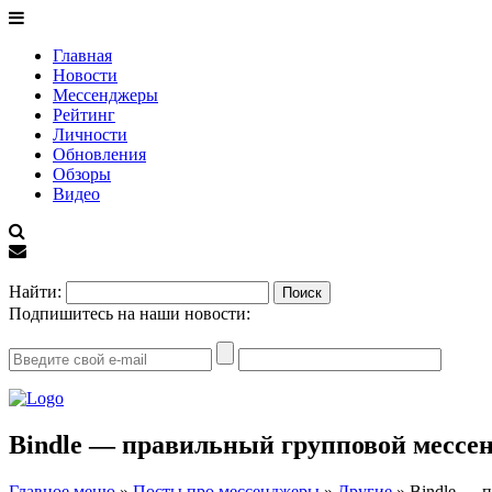
Главная
Новости
Мессенджеры
Рейтинг
Личности
Обновления
Обзоры
Видео
EN
Найти:
Подпишитесь на наши новости:
Bindle — правильный групповой мессе
Главное меню
»
Посты про мессенджеры
»
Другие
»
Bindle — 