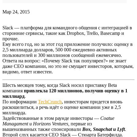
Мар 24, 2015
Slack — платформа для командного общения с интеграцией в
сторонние сервисы, такие как Dropbox, Trello, Basecamp и
прочие.
Ему всего год, но за этот год приложение получило: оценку в
2,5 миллиарда долларов, 500 000 ежедневно активных
пользователей и 300 миллионов сообщений ежемесячно.
Ответа на вопрос: «Почему Slack так популярен?» не знает
даже CEO компании, но это не смущает инвесторов, которым,
видимо, ответ известен.
Шесть месяцев тому, когда Slack носил приставку Beta
компания
привлекла 120 миллионов, получив оценку в 1
миллиард
.
По информации
TechCrunch
, инвесторам
придется
вновь
раскошелиться, а речь идёт о оценке компании уже в 2,5
миллиарда.
Задействованные в этом раунде инвесторы —
Coatue
Managament и Horizons Ventures,
первые из
вышеназванных также спонсировали
Box, Snapchat и Lyft
.
Второй слух касается CEO
Slaсk
— Стюарта Батерфилда.