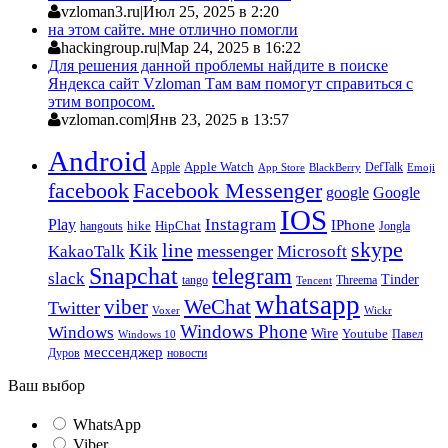
vzloman3.ru
|
Июл 25, 2025 в 2:20
на этом сайте. мне отлично помогли
hackingroup.ru
|
Мар 24, 2025 в 16:22
Для решения данной проблемы найдите в поиске
Яндекса сайт Vzloman Там вам помогут справиться с
этим вопросом.
vzloman.com
|
Янв 23, 2025 в 13:57
Android
Apple
Apple Watch
DefTalk
App Store
BlackBerry
Emoji
facebook
Facebook Messenger
google
Google
IOS
Instagram
Play
IPhone
hike
HipChat
Jongla
hangouts
skype
line
Kik
messenger
KakaoTalk
Microsoft
Snapchat
telegram
slack
Tinder
tango
Tencent
Threema
whatsapp
viber
WeChat
Twitter
Voxer
Wickr
Windows Phone
Windows
Wire
Youtube
Павел
Windows 10
мессенджер
Дуров
новости
Ваш выбор
WhatsApp
Viber