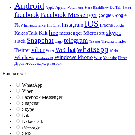
Android
Apple
Apple Watch
DefTalk
App Store
BlackBerry
Emoji
facebook
Facebook Messenger
google
Google
IOS
Instagram
Play
IPhone
hike
HipChat
Jongla
hangouts
skype
line
Kik
messenger
KakaoTalk
Microsoft
Snapchat
telegram
slack
Tinder
tango
Tencent
Threema
whatsapp
viber
WeChat
Twitter
Voxer
Wickr
Windows Phone
Windows
Wire
Youtube
Павел
Windows 10
мессенджер
Дуров
новости
Ваш выбор
WhatsApp
Viber
Facebook Messenger
Snapchat
Skype
Kik
KakaoTalk
iMessage
SMS