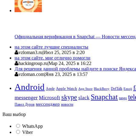
Официальная верификация в Snapchat — Новости мессен
на этом сайте лучшие специалисты
vzloman3.ru
|
Июл 25, 2025 в 2:20
на этом сайте. мне отлично помогли
hackingroup.ru
|
Мар 24, 2025 в 16:22
Для решения данной проблемы найдите в поиске Яндекса 
vzloman.com
|
Янв 23, 2025 в 13:57
Android
Apple
Apple Watch
DefTalk
App Store
BlackBerry
Emoji
Snapchat
te
skype
messenger
Microsoft
slack
tango
мессенджер
Павел Дуров
новости
Ваш выбор
WhatsApp
Viber