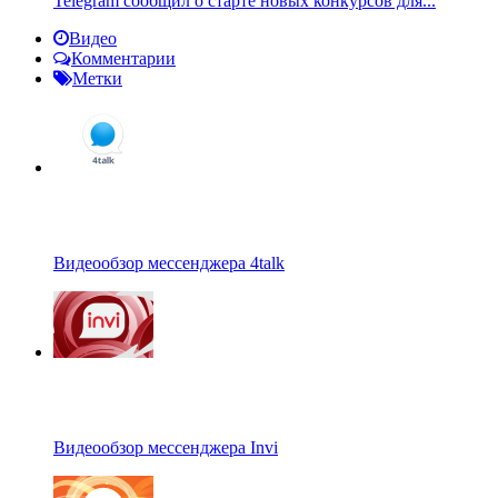
Telegram сообщил о старте новых конкурсов для...
Видео
Комментарии
Метки
Видеообзор мессенджера 4talk
Видеообзор мессенджера Invi