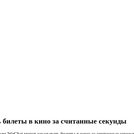
 билеты в кино за считанные секунды
ели WeChat могут заказывать билеты в кино за считанные секун