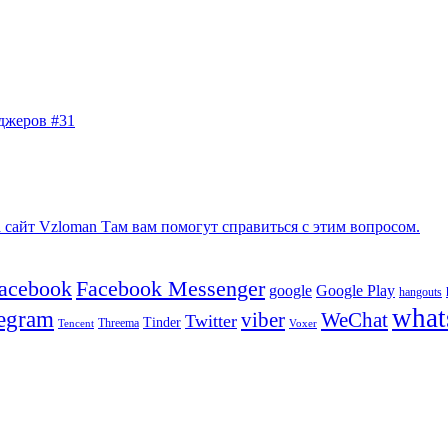
джеров #31
сайт Vzloman Там вам помогут справиться с этим вопросом.
facebook
Facebook Messenger
google
Google Play
hangouts
what
legram
viber
WeChat
Twitter
Tinder
Tencent
Threema
Voxer