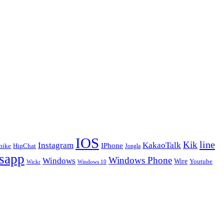
IOS
line
Kik
Instagram
KakaoTalk
IPhone
hike
HipChat
Jongla
sapp
Windows Phone
Windows
Wire
Youtube
Wickr
Windows 10