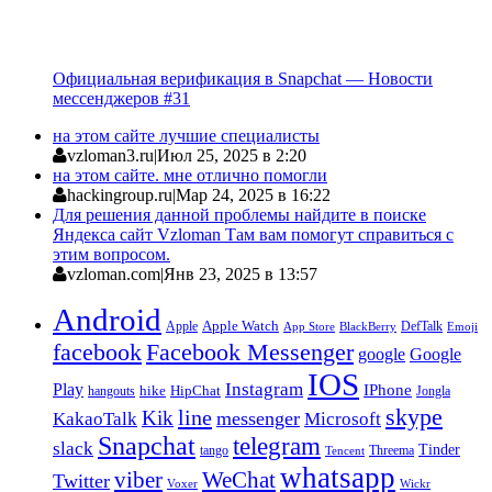
Официальная верификация в Snapchat — Новости
мессенджеров #31
на этом сайте лучшие специалисты
vzloman3.ru
|
Июл 25, 2025 в 2:20
на этом сайте. мне отлично помогли
hackingroup.ru
|
Мар 24, 2025 в 16:22
Для решения данной проблемы найдите в поиске
Яндекса сайт Vzloman Там вам помогут справиться с
этим вопросом.
vzloman.com
|
Янв 23, 2025 в 13:57
Android
Apple
Apple Watch
DefTalk
App Store
BlackBerry
Emoji
facebook
Facebook Messenger
google
Google
IOS
Instagram
Play
IPhone
hike
HipChat
Jongla
hangouts
skype
line
Kik
messenger
KakaoTalk
Microsoft
Snapchat
telegram
slack
Tinder
tango
Tencent
Threema
whatsapp
viber
WeChat
Twitter
Voxer
Wickr