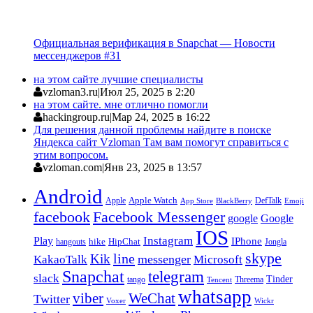
Официальная верификация в Snapchat — Новости
мессенджеров #31
на этом сайте лучшие специалисты
vzloman3.ru
|
Июл 25, 2025 в 2:20
на этом сайте. мне отлично помогли
hackingroup.ru
|
Мар 24, 2025 в 16:22
Для решения данной проблемы найдите в поиске
Яндекса сайт Vzloman Там вам помогут справиться с
этим вопросом.
vzloman.com
|
Янв 23, 2025 в 13:57
Android
Apple
Apple Watch
DefTalk
App Store
BlackBerry
Emoji
facebook
Facebook Messenger
google
Google
IOS
Instagram
Play
IPhone
hike
HipChat
Jongla
hangouts
skype
line
Kik
messenger
KakaoTalk
Microsoft
Snapchat
telegram
slack
Tinder
tango
Tencent
Threema
whatsapp
viber
WeChat
Twitter
Voxer
Wickr