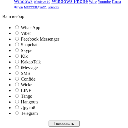
Windows Phone
Windows
Wire
Youtube
Павел
Windows 10
мессенджер
Дуров
новости
Ваш выбор
WhatsApp
Viber
Facebook Messenger
Snapchat
Skype
Kik
KakaoTalk
iMessage
SMS
Confide
Wickr
LINE
Tango
Hangouts
Другой
Telegram