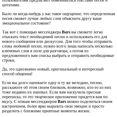
пользователям предлагают обмениваться текстами песен и
цитатами.
Было ли когда-нибудь у вас такое ощущение, что определенная
песня сможет лучше любых слов объяснить другу ваше
эмоциональное состояние?
Так вот с помощью мессенджера
Bars
вы сможете легко
отыскать текст необходимой песни и использовать его для
нового сообщения или дискуссии. Для того чтобы отправить
слова любимой песни, нужно всего лишь написать несколько
ключевых слов в поле для разговора, а потом из
предложенного вам списка выбрать и отправить необходимые
строки.
Да, это однозначно новый, оригинальный и интересный
способ общения!
Если вы долго напеваете одну и ту же мелодию, песню,
расскажите об этом своим близким, возможно, кто-то из них
тоже недавно их напевал. Если вам наскучила пресная
переписка, то это творческое приложение придется вам по
вкусу. С новым мессенджером
Bars
можно поделиться своим
настроением, более ярко выразить свои эмоции и просто
разделить с близкими приятные моменты жизни.