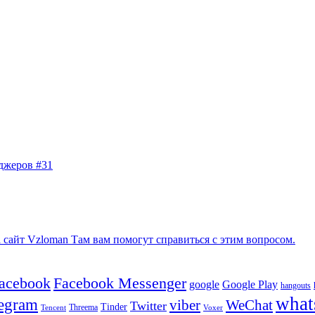
джеров #31
сайт Vzloman Там вам помогут справиться с этим вопросом.
facebook
Facebook Messenger
google
Google Play
hangouts
what
legram
viber
WeChat
Twitter
Tinder
Tencent
Threema
Voxer