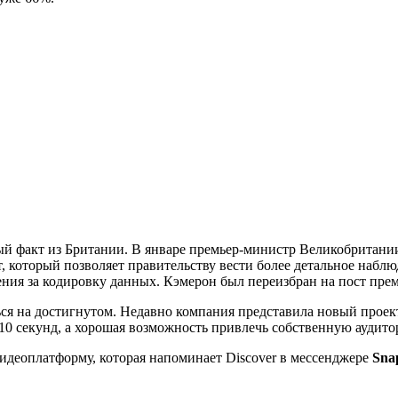
й факт из Британии. В январе премьер-министр Великобритании 
т, который позволяет правительству вести более детальное наб
ия за кодировку данных. Кэмерон был переизбран на пост прем
ся на достигнутом. Недавно компания представила новый проект
за 10 секунд, а хорошая возможность привлечь собственную аудит
идеоплатформу, которая напоминает Discover в мессенджере
Sna