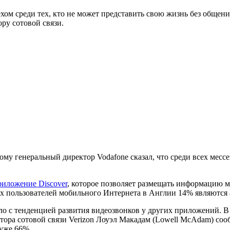
ом среди тех, кто не может представить свою жизнь без общени
ру сотовой связи.
му генеральный директор Vodafone сказал, что среди всех мессе
риложение Discover
, которое позволяет размещать информацию м
 всех пользователей мобильного Интернета в Англии 14% являют
ло с тенденцией развития видеозвонков у других приложений. 
ора сотовой связи Verizon Лоуэл Макадам (Lowell McAdam) соо
 уже 66%.