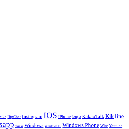
IOS
line
Kik
Instagram
KakaoTalk
IPhone
hike
HipChat
Jongla
sapp
Windows Phone
Windows
Wire
Youtube
Wickr
Windows 10