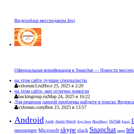
Видеообзор мессенджера Invi
Официальная верификация в Snapchat — Новости мессен
на этом сайте лучшие специалисты
vzloman3.ru
|
Июл 25, 2025 в 2:20
на этом сайте. мне отлично помогли
hackingroup.ru
|
Мар 24, 2025 в 16:22
Для решения данной проблемы найдите в поиске Яндекса 
vzloman.com
|
Янв 23, 2025 в 13:57
Android
Apple
Apple Watch
DefTalk
App Store
BlackBerry
Emoji
Snapchat
te
skype
messenger
Microsoft
slack
tango