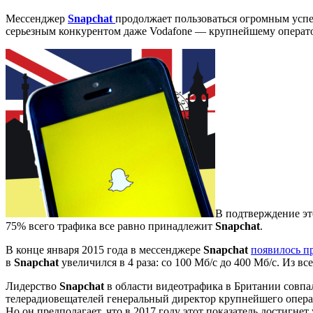
Мессенджер
Snapchat
продолжает пользоваться огромным успех
серьезным конкурентом даже Vodafone — крупнейшему операто
В подтверждение это
75% всего трафика все равно принадлежит
Snapchat
.
В конце января 2015 года в мессенджере
Snapchat
появилось п
в
Snapchat
увеличился в 4 раза: со 100 Мб/с до 400 Мб/с. Из
Лидерство
Snapchat
в области видеотрафика в Британии совпа
телерадиовещателей генеральный директор крупнейшего операт
Но он предполагает, что в 2017 году этот показатель достигнет