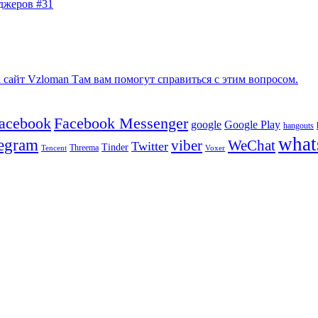
джеров #31
сайт Vzloman Там вам помогут справиться с этим вопросом.
facebook
Facebook Messenger
google
Google Play
hangouts
what
legram
viber
WeChat
Twitter
Tinder
Tencent
Threema
Voxer