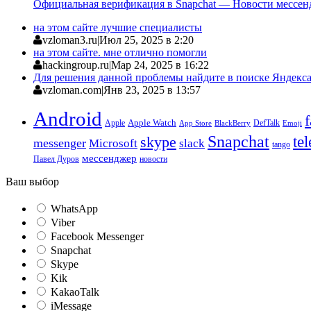
Официальная верификация в Snapchat — Новости мессен
на этом сайте лучшие специалисты
vzloman3.ru
|
Июл 25, 2025 в 2:20
на этом сайте. мне отлично помогли
hackingroup.ru
|
Мар 24, 2025 в 16:22
Для решения данной проблемы найдите в поиске Яндекса 
vzloman.com
|
Янв 23, 2025 в 13:57
Android
Apple
Apple Watch
DefTalk
App Store
BlackBerry
Emoji
Snapchat
te
skype
messenger
Microsoft
slack
tango
мессенджер
Павел Дуров
новости
Ваш выбор
WhatsApp
Viber
Facebook Messenger
Snapchat
Skype
Kik
KakaoTalk
iMessage