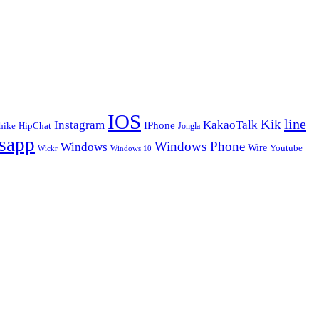
IOS
line
Kik
Instagram
KakaoTalk
IPhone
hike
HipChat
Jongla
sapp
Windows Phone
Windows
Wire
Youtube
Wickr
Windows 10