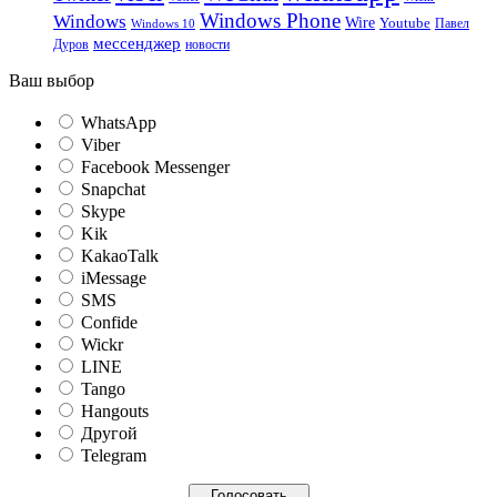
Windows Phone
Windows
Wire
Youtube
Павел
Windows 10
мессенджер
Дуров
новости
Ваш выбор
WhatsApp
Viber
Facebook Messenger
Snapchat
Skype
Kik
KakaoTalk
iMessage
SMS
Confide
Wickr
LINE
Tango
Hangouts
Другой
Telegram