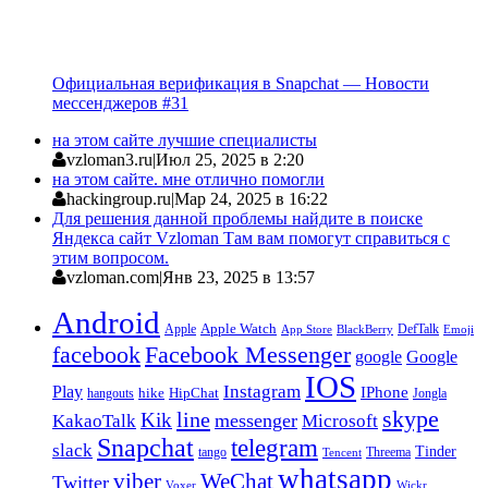
Официальная верификация в Snapchat — Новости
мессенджеров #31
на этом сайте лучшие специалисты
vzloman3.ru
|
Июл 25, 2025 в 2:20
на этом сайте. мне отлично помогли
hackingroup.ru
|
Мар 24, 2025 в 16:22
Для решения данной проблемы найдите в поиске
Яндекса сайт Vzloman Там вам помогут справиться с
этим вопросом.
vzloman.com
|
Янв 23, 2025 в 13:57
Android
Apple
Apple Watch
DefTalk
App Store
BlackBerry
Emoji
facebook
Facebook Messenger
google
Google
IOS
Instagram
Play
IPhone
hike
HipChat
Jongla
hangouts
skype
line
Kik
messenger
KakaoTalk
Microsoft
Snapchat
telegram
slack
Tinder
tango
Tencent
Threema
whatsapp
viber
WeChat
Twitter
Voxer
Wickr