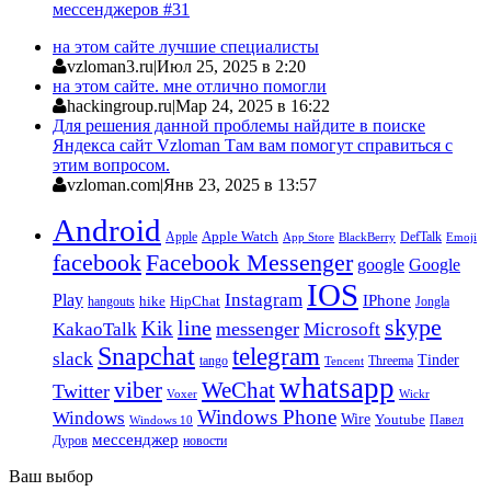
мессенджеров #31
на этом сайте лучшие специалисты
vzloman3.ru
|
Июл 25, 2025 в 2:20
на этом сайте. мне отлично помогли
hackingroup.ru
|
Мар 24, 2025 в 16:22
Для решения данной проблемы найдите в поиске
Яндекса сайт Vzloman Там вам помогут справиться с
этим вопросом.
vzloman.com
|
Янв 23, 2025 в 13:57
Android
Apple
Apple Watch
DefTalk
App Store
BlackBerry
Emoji
facebook
Facebook Messenger
google
Google
IOS
Instagram
Play
IPhone
hike
HipChat
Jongla
hangouts
skype
line
Kik
messenger
KakaoTalk
Microsoft
Snapchat
telegram
slack
Tinder
tango
Tencent
Threema
whatsapp
viber
WeChat
Twitter
Voxer
Wickr
Windows Phone
Windows
Wire
Youtube
Павел
Windows 10
мессенджер
Дуров
новости
Ваш выбор