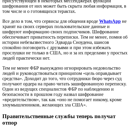
присутствующей в некоторых мессенджерах функции
шифрования от них может быть скрыта любая информация, в
том числе и о готовящихся терактах.
Все дело в том, что сервисы для общения вроде
WhatsApp
не
хранят на своих серверах пользовательские данные и
шифруют информацию своих подписчиков. Шифрование
обеспечивает приватность переписки. Тем не менее, помня об
истории небезызвестного Эдварда Сноудена, шансов
спокойно поговорить с друзьями и при этом избежать
прослушки не только в США, но и за их пределами у простых
людей практически нет.
Тем не менее ФБР вынуждено игнорировать недовольство
людей и руководствоваться принципом «цель оправдывает
средства». Доходит до того, что сотрудники бюро через суд
получают ордера на право читать зашифрованную переписку.
Один из ведущих специалистов ФБР по наблюдению и
безопасности в прошлом году назвал шифрование
«вредительством», так как «оно не помогает никому, кроме
злоумышленников, желающих зла США».
Правительственные службы теперь получат
отпор