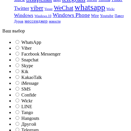
Threema
whatsapp
viber
WeChat
Twitter
Voxer
Wickr
Windows Phone
Windows
Wire
Youtube
Павел
Windows 10
мессенджер
Дуров
новости
Ваш выбор
WhatsApp
Viber
Facebook Messenger
Snapchat
Skype
Kik
KakaoTalk
iMessage
SMS
Confide
Wickr
LINE
Tango
Hangouts
Другой
Telegram