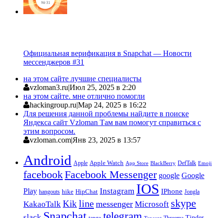
Официальная верификация в Snapchat — Новости
мессенджеров #31
на этом сайте лучшие специалисты
vzloman3.ru
|
Июл 25, 2025 в 2:20
на этом сайте. мне отлично помогли
hackingroup.ru
|
Мар 24, 2025 в 16:22
Для решения данной проблемы найдите в поиске
Яндекса сайт Vzloman Там вам помогут справиться с
этим вопросом.
vzloman.com
|
Янв 23, 2025 в 13:57
Android
Apple
Apple Watch
DefTalk
App Store
BlackBerry
Emoji
facebook
Facebook Messenger
google
Google
IOS
Instagram
Play
IPhone
hike
HipChat
Jongla
hangouts
skype
line
Kik
messenger
KakaoTalk
Microsoft
Snapchat
telegram
slack
Tinder
tango
Tencent