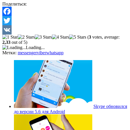
Поделиться:
Facebook
Twitter
(
3
votes, average:
VK
2,33
out of 5)
Loading...
Метки:
messenger
viber
whatsapp
Skype обновился
до версии 5.6 для Android