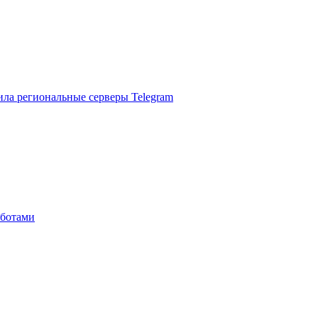
ила региональные серверы Telegram
 ботами