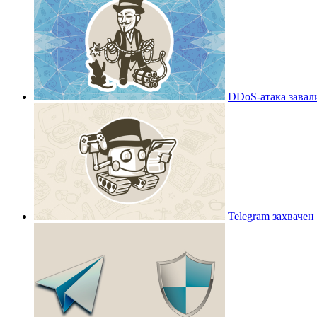
DDoS-атака завал
Telegram захвачен