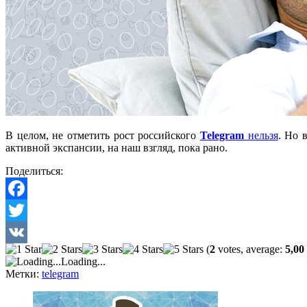
В целом, не отметить рост российского
Telegram
нельзя
. Но 
активной экспансии, на наш взгляд, пока рано.
Поделиться:
Facebook
Twitter
(
2
votes, average:
5,00
VK
Loading...
Метки:
telegram