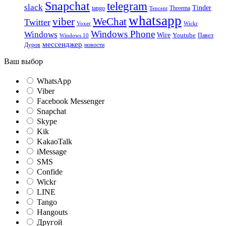
Snapchat
telegram
slack
Tinder
tango
Tencent
Threema
whatsapp
viber
WeChat
Twitter
Voxer
Wickr
Windows Phone
Windows
Wire
Youtube
Павел
Windows 10
мессенджер
Дуров
новости
Ваш выбор
WhatsApp
Viber
Facebook Messenger
Snapchat
Skype
Kik
KakaoTalk
iMessage
SMS
Confide
Wickr
LINE
Tango
Hangouts
Другой