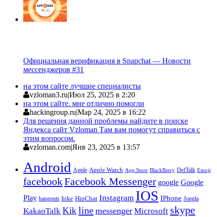
Официальная верификация в Snapchat — Новости
мессенджеров #31
на этом сайте лучшие специалисты
vzloman3.ru
|
Июл 25, 2025 в 2:20
на этом сайте. мне отлично помогли
hackingroup.ru
|
Мар 24, 2025 в 16:22
Для решения данной проблемы найдите в поиске
Яндекса сайт Vzloman Там вам помогут справиться с
этим вопросом.
vzloman.com
|
Янв 23, 2025 в 13:57
Android
Apple
Apple Watch
DefTalk
App Store
BlackBerry
Emoji
facebook
Facebook Messenger
google
Google
IOS
Instagram
Play
IPhone
hike
HipChat
Jongla
hangouts
skype
line
Kik
messenger
KakaoTalk
Microsoft