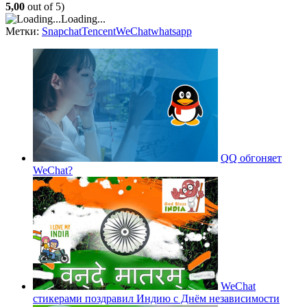
5,00
out of 5)
Loading...
Метки:
Snapchat
Tencent
WeChat
whatsapp
QQ обгоняет
WeChat?
WeChat
стикерами поздравил Индию с Днём независимости