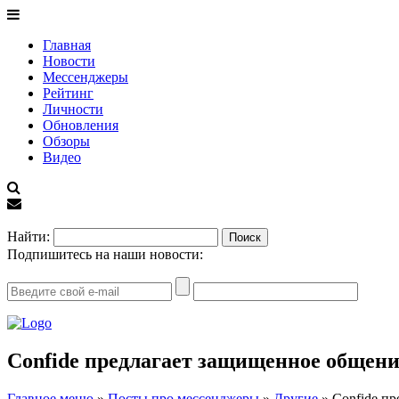
Главная
Новости
Мессенджеры
Рейтинг
Личности
Обновления
Обзоры
Видео
EN
Найти:
Подпишитесь на наши новости:
Confide предлагает защищенное общени
Главное меню
»
Посты про мессенджеры
»
Другие
»
Confide п