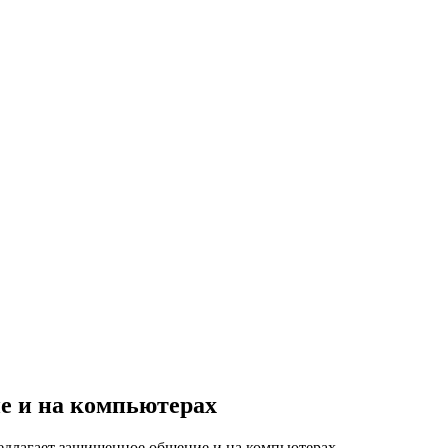
е и на компьютерах
редлагает защищенное общение и на компьютерах