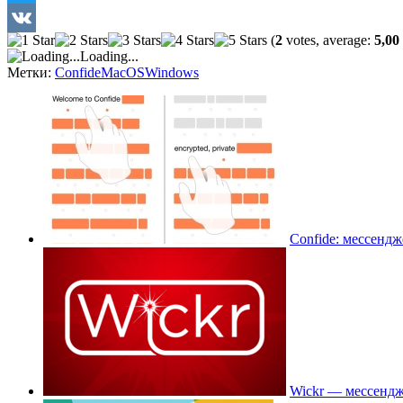
Twitter
(
2
votes, average:
5,00
VK
Loading...
Метки:
Confide
MacOS
Windows
Confide: мессенд
Wickr — мессендж