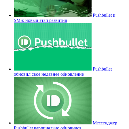
Pushbullet и
SMS: новый этап развития
Pushbullet
обновил своё недавнее обновление
Мессенджер
Pushbullet кардинально обновился