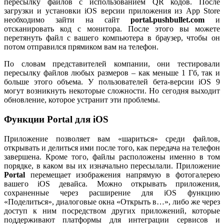
пересылку файлов с использованием QR кодов. После
загрузки и установки iOS версии приложения из App Store
необходимо зайти на сайт
portal.pushbullet.com
и
отсканировать код с монитора. После этого вы можете
перетянуть файл с вашего компьютера в браузер, чтобы он
потом отправился прямиком вам на телефон.
По словам представителей компании, они тестировали
пересылку файлов любых размеров – как меньше 1 Гб, так и
больше этого объема. У пользователей бета-версии iOS 9
могут возникнуть некоторые сложности. Но сегодня выходит
обновление, которое устранит эти проблемы.
Функции Portal для iOS
Приложение позволяет вам «шариться» среди файлов,
открывать и делиться ими после того, как передача на телефон
завершена. Кроме того, файлы расположены именно в том
порядке, в каком вы их изначально пересылали. Приложение
Portal
перемещает изображения напрямую в фотогалерею
вашего iOS девайса. Можно открывать приложения,
сохраненные через расширение для iOS функцию
«Поделиться», диалоговые окна «Открыть в…», либо же через
доступ к ним посредством других приложений, которые
поддерживают платформы для интеграции сервисов и