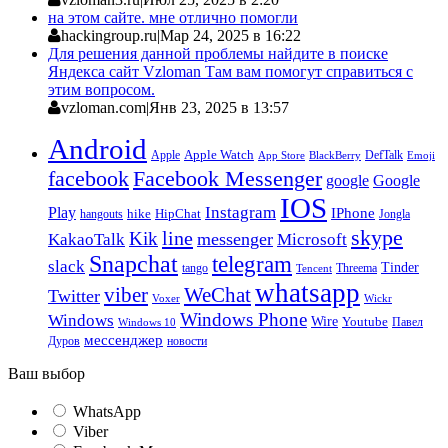
на этом сайте. мне отлично помогли
hackingroup.ru
|
Мар 24, 2025 в 16:22
Для решения данной проблемы найдите в поиске
Яндекса сайт Vzloman Там вам помогут справиться с
этим вопросом.
vzloman.com
|
Янв 23, 2025 в 13:57
Android
Apple
Apple Watch
DefTalk
App Store
BlackBerry
Emoji
facebook
Facebook Messenger
google
Google
IOS
Instagram
Play
IPhone
hike
HipChat
Jongla
hangouts
skype
line
Kik
messenger
KakaoTalk
Microsoft
Snapchat
telegram
slack
Tinder
tango
Tencent
Threema
whatsapp
viber
WeChat
Twitter
Voxer
Wickr
Windows Phone
Windows
Wire
Youtube
Павел
Windows 10
мессенджер
Дуров
новости
Ваш выбор
WhatsApp
Viber