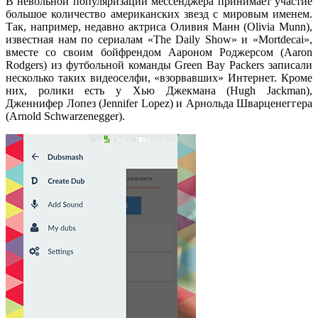
В невольной популяризации мессенджера принимает участие
большое количество американских звезд с мировым именем.
Так, например, недавно актриса Оливия Манн (Olivia Munn),
известная нам по сериалам «The Daily Show» и «Mortdecai»,
вместе со своим бойфрендом Аароном Роджерсом (Aaron
Rodgers) из футбольной команды Green Bay Packers записали
несколько таких видеоселфи, «взорвавших» Интернет. Кроме
них, ролики есть у Хью Джекмана (Hugh Jackman),
Дженнифер Лопез (Jennifer Lopez) и Арнольда Шварценеггера
(Arnold Schwarzenegger).