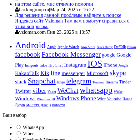
на этом сайте. мне отлично помогли
hackingroup.ru
|
Мар 24, 2025 в 16:22
Для решения данной проблемы найдите в поиске
Яндекса сайт Vzloman Там вам помогут справиться с
этим вопросом.
vzloman.com
|
Янв 23, 2025 в 13:57
Android
Apple
Apple Watch
DefTalk
App Store
BlackBerry
Emoji
facebook
Facebook Messenger
google
Google
IOS
Instagram
Play
IPhone
hike
HipChat
Jongla
hangouts
skype
line
Kik
messenger
KakaoTalk
Microsoft
Snapchat
telegram
slack
Tinder
tango
Tencent
Threema
whatsapp
viber
WeChat
Twitter
Voxer
Wickr
Windows Phone
Windows
Wire
Youtube
Павел
Windows 10
мессенджер
Дуров
новости
Ваш выбор
WhatsApp
Viber
Facebook Messenger