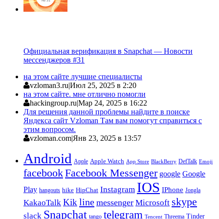
Официальная верификация в Snapchat — Новости
мессенджеров #31
на этом сайте лучшие специалисты
vzloman3.ru
|
Июл 25, 2025 в 2:20
на этом сайте. мне отлично помогли
hackingroup.ru
|
Мар 24, 2025 в 16:22
Для решения данной проблемы найдите в поиске
Яндекса сайт Vzloman Там вам помогут справиться с
этим вопросом.
vzloman.com
|
Янв 23, 2025 в 13:57
Android
Apple
Apple Watch
DefTalk
App Store
BlackBerry
Emoji
facebook
Facebook Messenger
google
Google
IOS
Instagram
Play
IPhone
hike
HipChat
Jongla
hangouts
skype
line
Kik
messenger
KakaoTalk
Microsoft
Snapchat
telegram
slack
Tinder
tango
Tencent
Threema