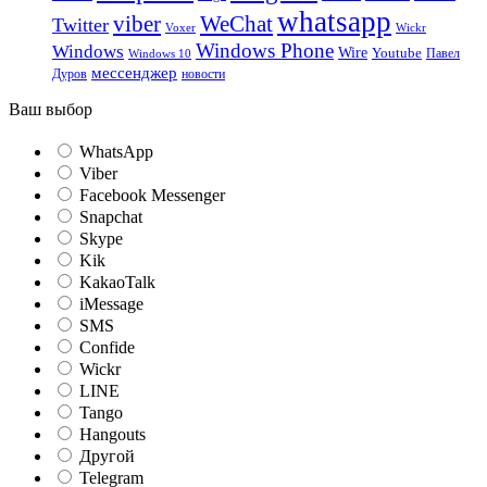
whatsapp
viber
WeChat
Twitter
Voxer
Wickr
Windows Phone
Windows
Wire
Youtube
Павел
Windows 10
мессенджер
Дуров
новости
Ваш выбор
WhatsApp
Viber
Facebook Messenger
Snapchat
Skype
Kik
KakaoTalk
iMessage
SMS
Confide
Wickr
LINE
Tango
Hangouts
Другой
Telegram