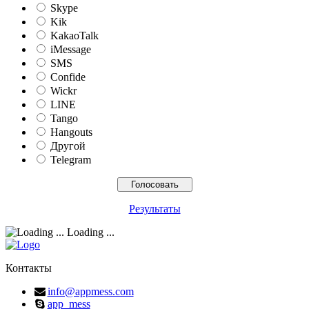
Skype
Kik
KakaoTalk
iMessage
SMS
Confide
Wickr
LINE
Tango
Hangouts
Другой
Telegram
Результаты
Loading ...
Контакты
info@appmess.com
app_mess