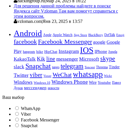
hackingroup.ru
|
Мар 24, 2025 в 16:22
Для решения данной проблемы найдите в поиске
Яндекса сайт Vzloman Там вам помогут справиться с
этим вопросом.
vzloman.com
|
Янв 23, 2025 в 13:57
Android
Apple
Apple Watch
DefTalk
App Store
BlackBerry
Emoji
facebook
Facebook Messenger
google
Google
IOS
Instagram
Play
IPhone
hike
HipChat
Jongla
hangouts
skype
line
Kik
messenger
KakaoTalk
Microsoft
Snapchat
telegram
slack
Tinder
tango
Tencent
Threema
whatsapp
viber
WeChat
Twitter
Voxer
Wickr
Windows Phone
Windows
Wire
Youtube
Павел
Windows 10
мессенджер
Дуров
новости
Ваш выбор
WhatsApp
Viber
Facebook Messenger
Snapchat