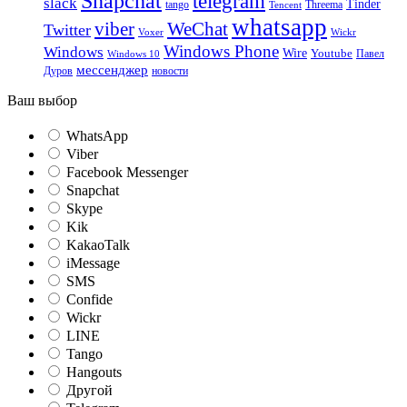
Snapchat
telegram
slack
Tinder
tango
Tencent
Threema
whatsapp
viber
WeChat
Twitter
Voxer
Wickr
Windows Phone
Windows
Wire
Youtube
Павел
Windows 10
мессенджер
Дуров
новости
Ваш выбор
WhatsApp
Viber
Facebook Messenger
Snapchat
Skype
Kik
KakaoTalk
iMessage
SMS
Confide
Wickr
LINE
Tango
Hangouts
Другой