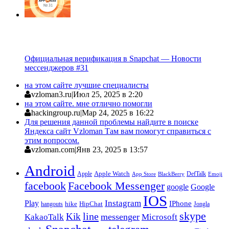
Официальная верификация в Snapchat — Новости
мессенджеров #31
на этом сайте лучшие специалисты
vzloman3.ru
|
Июл 25, 2025 в 2:20
на этом сайте. мне отлично помогли
hackingroup.ru
|
Мар 24, 2025 в 16:22
Для решения данной проблемы найдите в поиске
Яндекса сайт Vzloman Там вам помогут справиться с
этим вопросом.
vzloman.com
|
Янв 23, 2025 в 13:57
Android
Apple
Apple Watch
DefTalk
App Store
BlackBerry
Emoji
facebook
Facebook Messenger
google
Google
IOS
Instagram
Play
IPhone
hike
HipChat
Jongla
hangouts
skype
line
Kik
messenger
KakaoTalk
Microsoft