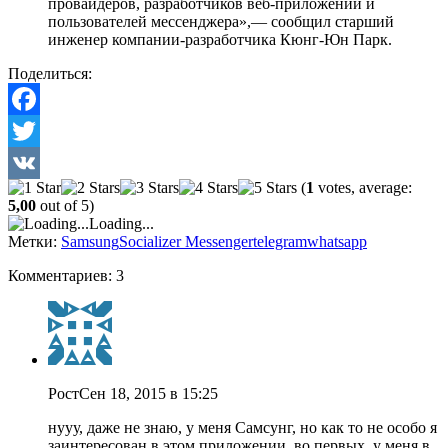
провайдеров, разработчиков веб-приложений и
пользователей мессенджера»
,— сообщил старший
инженер компании-разработчика Кюнг-Юн Парк.
Поделиться:
Facebook
Twitter
(
1
votes, average:
VK
5,00
out of 5)
Loading...
Метки:
Samsung
Socializer Messenger
telegram
whatsapp
Комментариев: 3
Pост
Сен 18, 2015 в 15:25
нууу, даже не знаю, у меня Самсунг, но как то не особо я
заинтересован в этом приложении. во первых, у меня в