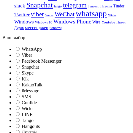
Snapchat
telegram
slack
Tinder
tango
Tencent
Threema
whatsapp
viber
WeChat
Twitter
Voxer
Wickr
Windows Phone
Windows
Wire
Youtube
Павел
Windows 10
мессенджер
Дуров
новости
Ваш выбор
WhatsApp
Viber
Facebook Messenger
Snapchat
Skype
Kik
KakaoTalk
iMessage
SMS
Confide
Wickr
LINE
Tango
Hangouts
Другой