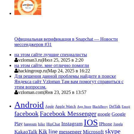
Официальная верификация в Snapchat — Новости
мессенджеров #31
на этом сайте лучшие специалисты
vzloman3.ru
|
Июл 25, 2025 в 2:20
на этом сайте. мне отлично помогли
hackingroup.ru
|
Мар 24, 2025 в 16:22
Для решения данной проблемы найдите в поиске
Яндекса сайт Vzloman Там вам помогут справиться с
этим вопросом.
vzloman.com
|
Янв 23, 2025 в 13:57
Android
Apple
Apple Watch
DefTalk
App Store
BlackBerry
Emoji
facebook
Facebook Messenger
google
Google
IOS
Instagram
Play
IPhone
hike
HipChat
Jongla
hangouts
skype
line
Kik
messenger
KakaoTalk
Microsoft