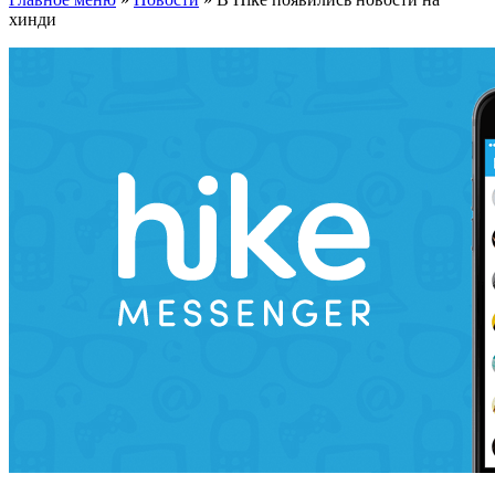
хинди