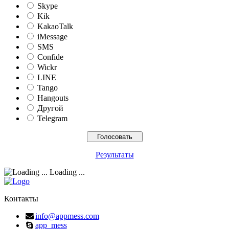
Skype
Kik
KakaoTalk
iMessage
SMS
Confide
Wickr
LINE
Tango
Hangouts
Другой
Telegram
Результаты
Loading ...
Контакты
info@appmess.com
app_mess