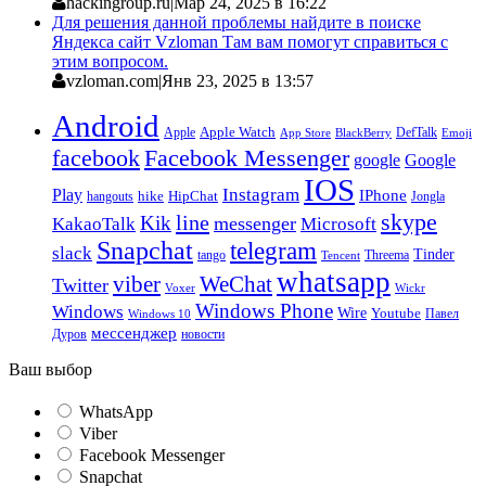
hackingroup.ru
|
Мар 24, 2025 в 16:22
Для решения данной проблемы найдите в поиске
Яндекса сайт Vzloman Там вам помогут справиться с
этим вопросом.
vzloman.com
|
Янв 23, 2025 в 13:57
Android
Apple
Apple Watch
DefTalk
App Store
BlackBerry
Emoji
facebook
Facebook Messenger
google
Google
IOS
Instagram
Play
IPhone
hike
HipChat
Jongla
hangouts
skype
line
Kik
messenger
KakaoTalk
Microsoft
Snapchat
telegram
slack
Tinder
tango
Tencent
Threema
whatsapp
viber
WeChat
Twitter
Voxer
Wickr
Windows Phone
Windows
Wire
Youtube
Павел
Windows 10
мессенджер
Дуров
новости
Ваш выбор
WhatsApp
Viber
Facebook Messenger
Snapchat