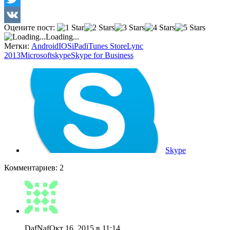
Twitter
Оцените пост:
VK
Loading...
Метки:
Android
IOS
iPad
iTunes Store
Lync
2013
Microsoft
skype
Skype for Business
Skype
Комментариев: 2
DafNaf
Окт 16, 2015 в 11:14