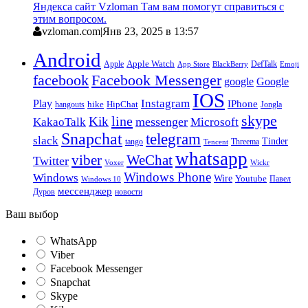
Яндекса сайт Vzloman Там вам помогут справиться с
этим вопросом.
vzloman.com
|
Янв 23, 2025 в 13:57
Android
Apple
Apple Watch
DefTalk
App Store
BlackBerry
Emoji
facebook
Facebook Messenger
google
Google
IOS
Instagram
Play
IPhone
hike
HipChat
Jongla
hangouts
skype
line
Kik
messenger
KakaoTalk
Microsoft
Snapchat
telegram
slack
Tinder
tango
Tencent
Threema
whatsapp
viber
WeChat
Twitter
Voxer
Wickr
Windows Phone
Windows
Wire
Youtube
Павел
Windows 10
мессенджер
Дуров
новости
Ваш выбор
WhatsApp
Viber
Facebook Messenger
Snapchat
Skype