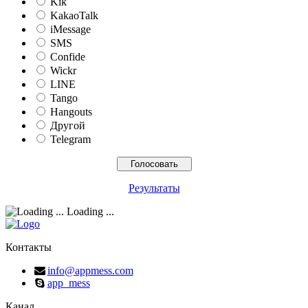
Kik
KakaoTalk
iMessage
SMS
Confide
Wickr
LINE
Tango
Hangouts
Другой
Telegram
Результаты
Loading ...
Контакты
info@appmess.com
app_mess
Канал