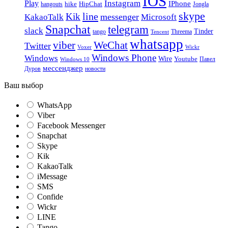
IOS
Instagram
Play
IPhone
hike
HipChat
Jongla
hangouts
skype
line
Kik
messenger
KakaoTalk
Microsoft
Snapchat
telegram
slack
Tinder
tango
Tencent
Threema
whatsapp
viber
WeChat
Twitter
Voxer
Wickr
Windows Phone
Windows
Wire
Youtube
Павел
Windows 10
мессенджер
Дуров
новости
Ваш выбор
WhatsApp
Viber
Facebook Messenger
Snapchat
Skype
Kik
KakaoTalk
iMessage
SMS
Confide
Wickr
LINE
Tango