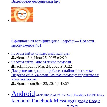
Видеообзор мессенджера Invi
Официальная верификация в Snapchat — Новости
мессенджеров #31
на этом сайте лучшие специалисты
vzloman3.ru
|
Июл 25, 2025 в 2:20
на этом сайте. мне отлично помогли
hackingroup.ru
|
Мар 24, 2025 в 16:22
Для решения данной проблемы найдите в поиске
Яндекса сайт Vzloman Там вам помогут справиться с
этим вопросом.
vzloman.com
|
Янв 23, 2025 в 13:57
Android
Apple
Apple Watch
DefTalk
App Store
BlackBerry
Emoji
facebook
Facebook Messenger
google
Google