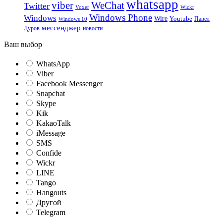
whatsapp
viber
WeChat
Twitter
Voxer
Wickr
Windows Phone
Windows
Wire
Youtube
Павел
Windows 10
мессенджер
Дуров
новости
Ваш выбор
WhatsApp
Viber
Facebook Messenger
Snapchat
Skype
Kik
KakaoTalk
iMessage
SMS
Confide
Wickr
LINE
Tango
Hangouts
Другой
Telegram