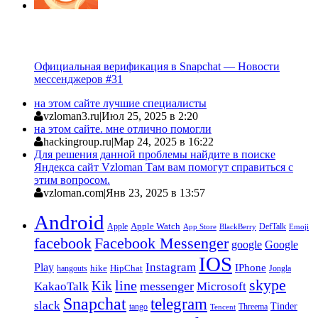
Официальная верификация в Snapchat — Новости
мессенджеров #31
на этом сайте лучшие специалисты
vzloman3.ru
|
Июл 25, 2025 в 2:20
на этом сайте. мне отлично помогли
hackingroup.ru
|
Мар 24, 2025 в 16:22
Для решения данной проблемы найдите в поиске
Яндекса сайт Vzloman Там вам помогут справиться с
этим вопросом.
vzloman.com
|
Янв 23, 2025 в 13:57
Android
Apple
Apple Watch
DefTalk
App Store
BlackBerry
Emoji
facebook
Facebook Messenger
google
Google
IOS
Instagram
Play
IPhone
hike
HipChat
Jongla
hangouts
skype
line
Kik
messenger
KakaoTalk
Microsoft
Snapchat
telegram
slack
Tinder
tango
Tencent
Threema