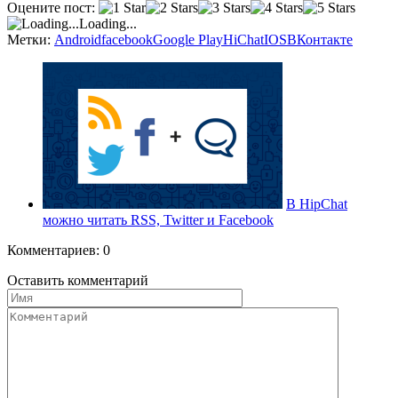
Оцените пост:
VK
Loading...
Метки:
Android
facebook
Google Рlay
HiChat
IOS
ВКонтакте
В HipChat
можно читать RSS, Twitter и Facebook
Комментариев: 0
Оставить комментарий