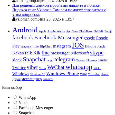
hackingroup.ru
|
Мар 24, 2025 в 16:22
Для решения данной проблемы найдите в поиске
Яндекса сайт Vzloman Там вам помогут справиться с
этим вопросом.
vzloman.com
|
Янв 23, 2025 в 13:57
Android
Apple
Apple Watch
DefTalk
App Store
BlackBerry
Emoji
facebook
Facebook Messenger
google
Google
IOS
Instagram
Play
IPhone
hike
HipChat
Jongla
hangouts
skype
line
Kik
messenger
KakaoTalk
Microsoft
Snapchat
telegram
slack
Tinder
tango
Tencent
Threema
whatsapp
viber
WeChat
Twitter
Voxer
Wickr
Windows Phone
Windows
Wire
Youtube
Павел
Windows 10
мессенджер
Дуров
новости
Ваш выбор
WhatsApp
Viber
Facebook Messenger
Snapchat