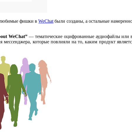
и любимые фишки в
WeChat
были созданы, а остальные намеренно
bout WeChat”
—
тематические оцифрованные аудиофайлы или ви
мессенджера, которые повлияли на то, каким продукт являетс