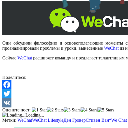
Они обсудили философию и основополагающие моменты св
проанализировали проблемы и уроки, вынесенные
WeChat
из н
Сейчас
WeChat
расширяет команду и предлагает талантливым
Поделиться:
Facebook
Twitter
Оцените пост:
VK
Loading...
Метки:
WeChat
WeChat Lifestyle
Дэн Гровер
Стивен Ван
“We Chat