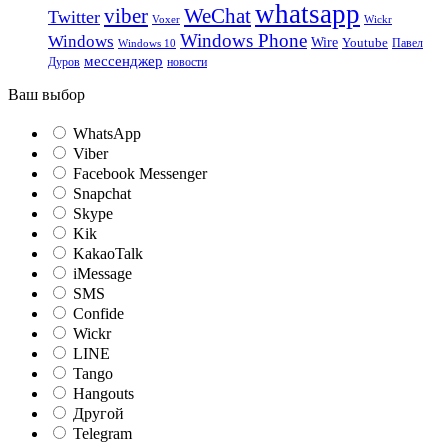
whatsapp
viber
WeChat
Twitter
Voxer
Wickr
Windows Phone
Windows
Wire
Youtube
Павел
Windows 10
мессенджер
Дуров
новости
Ваш выбор
WhatsApp
Viber
Facebook Messenger
Snapchat
Skype
Kik
KakaoTalk
iMessage
SMS
Confide
Wickr
LINE
Tango
Hangouts
Другой
Telegram