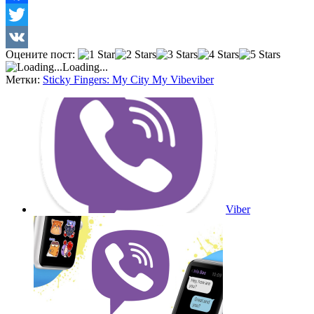
Facebook
Twitter
Оцените пост:
VK
Loading...
Метки:
Sticky Fingers: My City My Vibe
viber
Viber