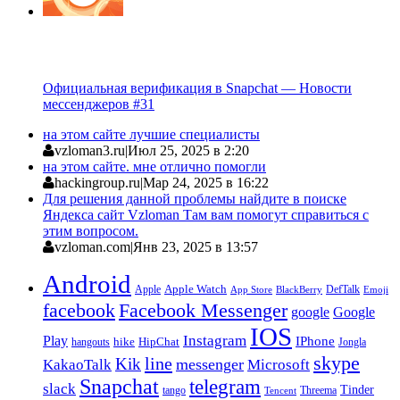
Официальная верификация в Snapchat — Новости
мессенджеров #31
на этом сайте лучшие специалисты
vzloman3.ru
|
Июл 25, 2025 в 2:20
на этом сайте. мне отлично помогли
hackingroup.ru
|
Мар 24, 2025 в 16:22
Для решения данной проблемы найдите в поиске
Яндекса сайт Vzloman Там вам помогут справиться с
этим вопросом.
vzloman.com
|
Янв 23, 2025 в 13:57
Android
Apple
Apple Watch
DefTalk
App Store
BlackBerry
Emoji
facebook
Facebook Messenger
google
Google
IOS
Instagram
Play
IPhone
hike
HipChat
Jongla
hangouts
skype
line
Kik
messenger
KakaoTalk
Microsoft
Snapchat
telegram
slack
Tinder
tango
Tencent
Threema