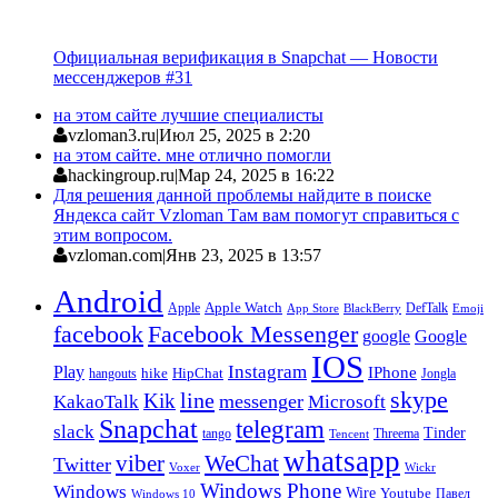
Официальная верификация в Snapchat — Новости
мессенджеров #31
на этом сайте лучшие специалисты
vzloman3.ru
|
Июл 25, 2025 в 2:20
на этом сайте. мне отлично помогли
hackingroup.ru
|
Мар 24, 2025 в 16:22
Для решения данной проблемы найдите в поиске
Яндекса сайт Vzloman Там вам помогут справиться с
этим вопросом.
vzloman.com
|
Янв 23, 2025 в 13:57
Android
Apple
Apple Watch
DefTalk
App Store
BlackBerry
Emoji
facebook
Facebook Messenger
google
Google
IOS
Instagram
Play
IPhone
hike
HipChat
Jongla
hangouts
skype
line
Kik
messenger
KakaoTalk
Microsoft
Snapchat
telegram
slack
Tinder
tango
Tencent
Threema
whatsapp
viber
WeChat
Twitter
Voxer
Wickr
Windows Phone
Windows
Wire
Youtube
Павел
Windows 10