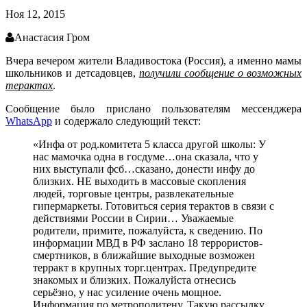
Ноя 12, 2015
Анастасия Гром
Вчера вечером жители Владивостока (Россия), а именно мамы
школьников и детсадовцев,
получили сообщение о возможных
терактах
.
Сообщение было прислано пользователям мессенджера
WhatsApp
и содержало следующий текст:
«Инфа от род.комитета 5 класса другой школы: У
нас мамочка одна в госдуме…она сказала, что у
них выступали фсб…сказано, донести инфу до
близких. НЕ выходить в массовые скопления
людей, торговые центры, развлекательные
гипермаркеты. Готовиться серия терактов в связи с
действиями России в Сирии… Уважаемые
родители, примите, пожалуйста, к сведению. По
информации МВД в РФ заслано 18 террористов-
смертников, в ближайшие выходные возможен
терракт в крупных торг.центрах. Предупредите
знакомых и близких. Пожалуйста отнесись
серьёзно, у нас усиление очень мощное.
Информация по метрополитену. Такую рассылку