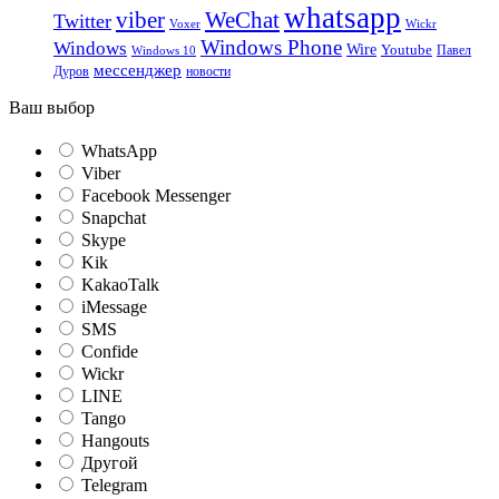
whatsapp
viber
WeChat
Twitter
Voxer
Wickr
Windows Phone
Windows
Wire
Youtube
Павел
Windows 10
мессенджер
Дуров
новости
Ваш выбор
WhatsApp
Viber
Facebook Messenger
Snapchat
Skype
Kik
KakaoTalk
iMessage
SMS
Confide
Wickr
LINE
Tango
Hangouts
Другой
Telegram