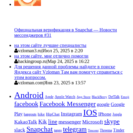
Официальная верификация в Snapchat — Новости
мессенджеров #31
на этом сайте лучшие специалисты
vzloman3.ru
|
Июл 25, 2025 в 2:20
на этом сайте. мне отлично помогли
hackingroup.ru
|
Мар 24, 2025 в 16:22
Для решения данной проблемы найдите в поиске
Яндекса сайт Vzloman Там вам помогут справиться с
этим вопросом.
vzloman.com
|
Янв 23, 2025 в 13:57
Android
Apple
Apple Watch
DefTalk
App Store
BlackBerry
Emoji
facebook
Facebook Messenger
google
Google
IOS
Instagram
Play
IPhone
hike
HipChat
Jongla
hangouts
skype
line
Kik
messenger
KakaoTalk
Microsoft
Snapchat
telegram
slack
Tinder
tango
Tencent
Threema