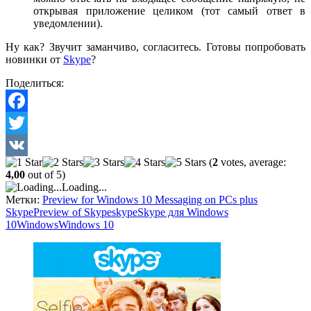
открывая приложение целиком (тот самый ответ в
уведомлении).
Ну как? Звучит заманчиво, согласитесь. Готовы попробовать
новинки от
Skype
?
Поделиться:
Facebook
Twitter
(
2
votes, average:
VK
4,00
out of 5)
Loading...
Метки:
Preview for Windows 10 Messaging on PCs plus
Skype
Preview of Skype
skype
Skype для Windows
10
Windows
Windows 10