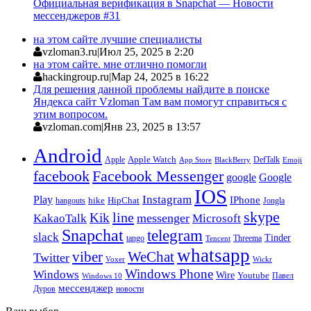
Официальная верификация в Snapchat — Новости
мессенджеров #31
на этом сайте лучшие специалисты
vzloman3.ru
|
Июл 25, 2025 в 2:20
на этом сайте. мне отлично помогли
hackingroup.ru
|
Мар 24, 2025 в 16:22
Для решения данной проблемы найдите в поиске
Яндекса сайт Vzloman Там вам помогут справиться с
этим вопросом.
vzloman.com
|
Янв 23, 2025 в 13:57
Android
Apple
Apple Watch
DefTalk
App Store
BlackBerry
Emoji
facebook
Facebook Messenger
google
Google
IOS
Instagram
Play
IPhone
hike
HipChat
Jongla
hangouts
skype
line
Kik
messenger
KakaoTalk
Microsoft
Snapchat
telegram
slack
Tinder
tango
Tencent
Threema
whatsapp
viber
WeChat
Twitter
Voxer
Wickr
Windows Phone
Windows
Wire
Youtube
Павел
Windows 10
мессенджер
Дуров
новости