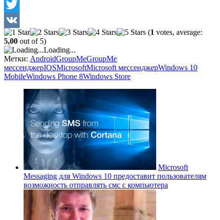
Facebook
Twitter
(
1
votes, average:
VK
5,00
out of 5)
Loading...
Метки:
Android
GroupMe
GroupMe
мессенджер
IOS
Microsoft
Microsoft мессенджер
Windows 10
Mobile
Windows Phone 8
Windows Store
Microsoft
Messaging для Windows 10 предоставит пользователям
возможность отправлять смс с компьютера