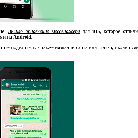
ние.
Вышло обновление мессенджера
для
iOS
, которое отлич
ь
и на
Android
.
ите поделиться, а также название сайта или статьи, иконки са