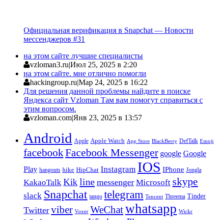
Официальная верификация в Snapchat — Новости
мессенджеров #31
на этом сайте лучшие специалисты
vzloman3.ru
|
Июл 25, 2025 в 2:20
на этом сайте. мне отлично помогли
hackingroup.ru
|
Мар 24, 2025 в 16:22
Для решения данной проблемы найдите в поиске
Яндекса сайт Vzloman Там вам помогут справиться с
этим вопросом.
vzloman.com
|
Янв 23, 2025 в 13:57
Android
Apple
Apple Watch
DefTalk
App Store
BlackBerry
Emoji
facebook
Facebook Messenger
google
Google
IOS
Instagram
Play
IPhone
hike
HipChat
Jongla
hangouts
skype
line
Kik
messenger
KakaoTalk
Microsoft
Snapchat
telegram
slack
Tinder
tango
Tencent
Threema
whatsapp
viber
WeChat
Twitter
Voxer
Wickr