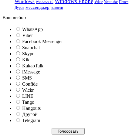
Windows Phone
Windows
Wire
Youtube
Павел
Windows 10
мессенджер
Дуров
новости
Ваш выбор
WhatsApp
Viber
Facebook Messenger
Snapchat
Skype
Kik
KakaoTalk
iMessage
SMS
Confide
Wickr
LINE
Tango
Hangouts
Другой
Telegram