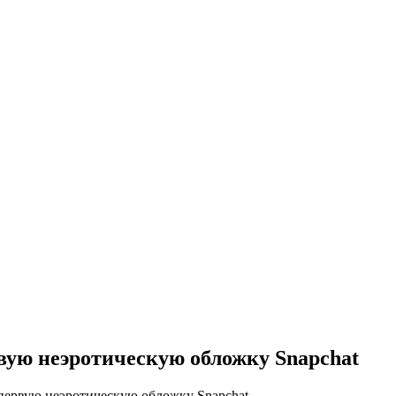
вую неэротическую обложку Snapchat
первую неэротическую обложку Snapchat