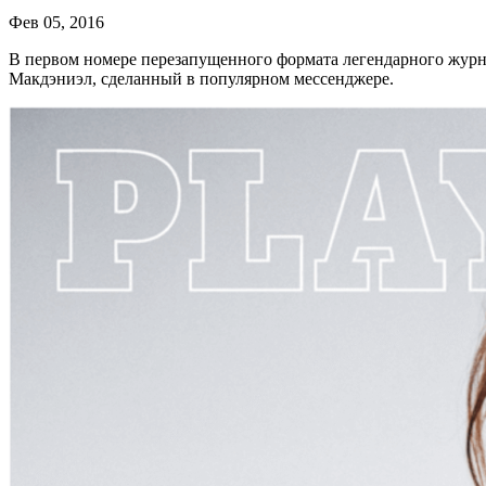
Фев 05, 2016
В первом номере перезапущенного формата легендарного журн
Макдэниэл, сделанный в популярном мессенджере.