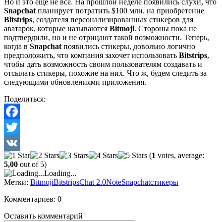
Но и это еще не все. На прошлой неделе появились слухи, что
Snapchat
планирует потратить $100 млн. на приобретение
Bitstrips
, создателя персонализированных стикеров для
аватарок, которые называются
Bitmoji
. Стороны пока не
подтвердили, но и не отрицают такой возможности. Теперь,
когда в
Snapchat
появились стикеры, довольно логично
предположить, что компания захочет использовать
Bitstrips
,
чтобы дать возможность своим пользователям создавать и
отсылать стикеры, похожие на них. Что ж, будем следить за
следующими обновлениями приложения.
Поделиться:
Facebook
Twitter
(
1
votes, average:
VK
5,00
out of 5)
Loading...
Метки:
Bitmoji
Bitstrips
Chat 2.0
Note
Snapchat
стикеры
Комментариев: 0
Оставить комментарий