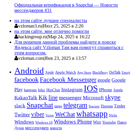
Официальная верификация в Snapchat — Новости
мессенджеров #31
на этом сайте лучшие специалисты
vzloman3.ru
|
Июл 25, 2025 в 2:20
на этом сайте. мне отлично помогли
hackingroup.ru
|
Мар 24, 2025 в 16:22
Для решения данной проблемы найдите в поиске
Яндекса сайт Vzloman Там вам помогут справиться с
этим вопросом.
vzloman.com
|
Янв 23, 2025 в 13:57
Android
Apple
Apple Watch
DefTalk
App Store
BlackBerry
Emoji
facebook
Facebook Messenger
google
Google
IOS
Instagram
Play
IPhone
hike
HipChat
Jongla
hangouts
skype
line
Kik
messenger
KakaoTalk
Microsoft
Snapchat
telegram
slack
Tinder
tango
Tencent
Threema
whatsapp
viber
WeChat
Twitter
Voxer
Wickr
Windows Phone
Windows
Wire
Youtube
Павел
Windows 10
мессенджер
Дуров
новости