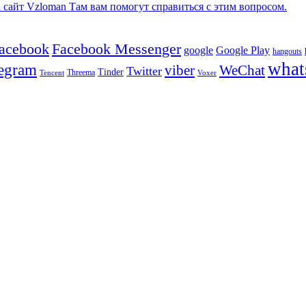
сайт Vzloman Там вам помогут справиться с этим вопросом.
facebook
Facebook Messenger
google
Google Play
hangouts
what
legram
viber
WeChat
Twitter
Tinder
Tencent
Threema
Voxer