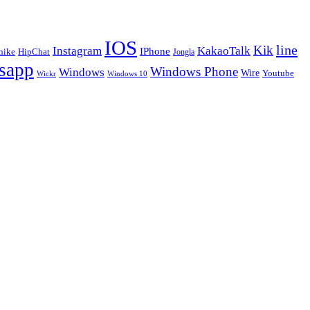
IOS
line
Kik
Instagram
KakaoTalk
IPhone
hike
HipChat
Jongla
sapp
Windows Phone
Windows
Wire
Youtube
Wickr
Windows 10