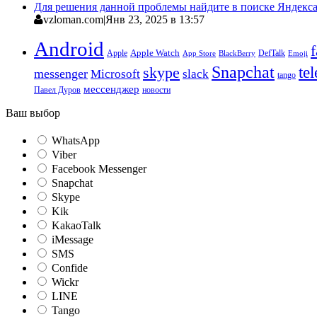
Для решения данной проблемы найдите в поиске Яндекса 
vzloman.com
|
Янв 23, 2025 в 13:57
Android
Apple
Apple Watch
DefTalk
App Store
BlackBerry
Emoji
Snapchat
te
skype
messenger
Microsoft
slack
tango
мессенджер
Павел Дуров
новости
Ваш выбор
WhatsApp
Viber
Facebook Messenger
Snapchat
Skype
Kik
KakaoTalk
iMessage
SMS
Confide
Wickr
LINE
Tango