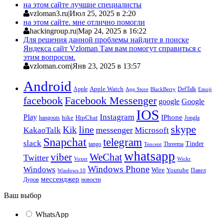
на этом сайте лучшие специалисты
vzloman3.ru
|
Июл 25, 2025 в 2:20
на этом сайте. мне отлично помогли
hackingroup.ru
|
Мар 24, 2025 в 16:22
Для решения данной проблемы найдите в поиске
Яндекса сайт Vzloman Там вам помогут справиться с
этим вопросом.
vzloman.com
|
Янв 23, 2025 в 13:57
Android
Apple
Apple Watch
DefTalk
App Store
BlackBerry
Emoji
facebook
Facebook Messenger
google
Google
IOS
Instagram
Play
IPhone
hike
HipChat
Jongla
hangouts
skype
line
Kik
messenger
KakaoTalk
Microsoft
Snapchat
telegram
slack
Tinder
tango
Tencent
Threema
whatsapp
viber
WeChat
Twitter
Voxer
Wickr
Windows Phone
Windows
Wire
Youtube
Павел
Windows 10
мессенджер
Дуров
новости
Ваш выбор
WhatsApp