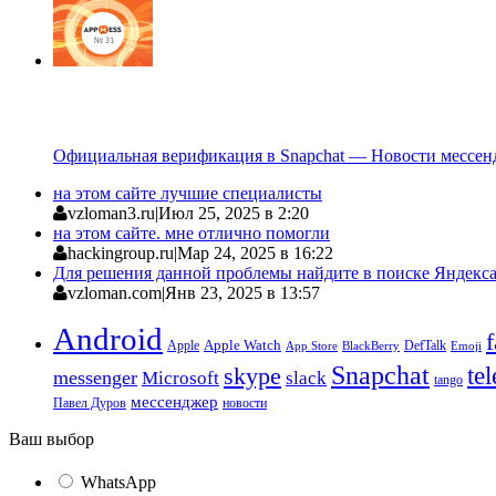
Официальная верификация в Snapchat — Новости мессен
на этом сайте лучшие специалисты
vzloman3.ru
|
Июл 25, 2025 в 2:20
на этом сайте. мне отлично помогли
hackingroup.ru
|
Мар 24, 2025 в 16:22
Для решения данной проблемы найдите в поиске Яндекса 
vzloman.com
|
Янв 23, 2025 в 13:57
Android
Apple
Apple Watch
DefTalk
App Store
BlackBerry
Emoji
Snapchat
te
skype
messenger
Microsoft
slack
tango
мессенджер
Павел Дуров
новости
Ваш выбор
WhatsApp