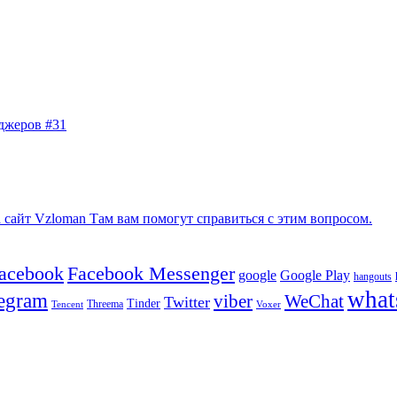
джеров #31
сайт Vzloman Там вам помогут справиться с этим вопросом.
facebook
Facebook Messenger
google
Google Play
hangouts
what
legram
viber
WeChat
Twitter
Tinder
Tencent
Threema
Voxer