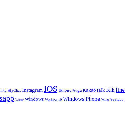
IOS
line
Kik
Instagram
KakaoTalk
IPhone
hike
HipChat
Jongla
sapp
Windows Phone
Windows
Wire
Youtube
Wickr
Windows 10