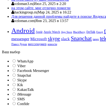
vzloman3.ru
|
Июл 25, 2025 в 2:20
на этом сайте. мне отлично помогли
hackingroup.ru
|
Мар 24, 2025 в 16:22
Для решения данной проблемы найдите в поиске Яндекса 
vzloman.com
|
Янв 23, 2025 в 13:57
Android
Apple
Apple Watch
DefTalk
App Store
BlackBerry
Emoji
Snapchat
te
skype
messenger
Microsoft
slack
tango
мессенджер
Павел Дуров
новости
Ваш выбор
WhatsApp
Viber
Facebook Messenger
Snapchat
Skype
Kik
KakaoTalk
iMessage
SMS
Confide