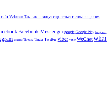
сайт Vzloman Там вам помогут справиться с этим вопросом.
facebook
Facebook Messenger
google
Google Play
hangouts
what
legram
viber
WeChat
Twitter
Tinder
Tencent
Threema
Voxer