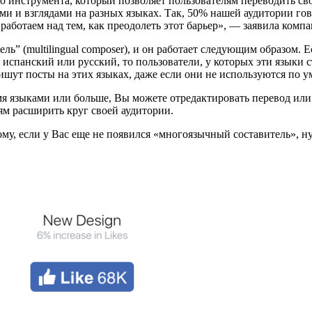
о инструмента, который позволяет пользователям переводить с
ми и взглядами на разных языках. Так, 50% нашей аудитории гов
работаем над тем, как преодолеть этот барьер», — заявила компа
” (multilingual composer), и он работает следующим образом. 
, испанский или русский, то пользователи, у которых эти языки
шут посты на этих языках, даже если они не используются по у
мя языками или больше, Вы можете отредактировать перевод или
ям расширить круг своей аудитории.
му, если у Вас еще не появился «многоязычный составитель», н