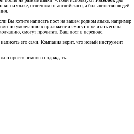
вои посты на разные языки. «Люди используют
Facebook
для
орят на языке, отличном от английского, а большинство людей
ния.
Если Вы хотите написать пост на вашем родном языке, например
 стоят по умолчанию в приложении смогут прочитать его на
молчанию, смогут прочитать Ваш пост в переводе.
 написать его сами. Компания верит, что новый инструмент
ужно просто немного подождать.