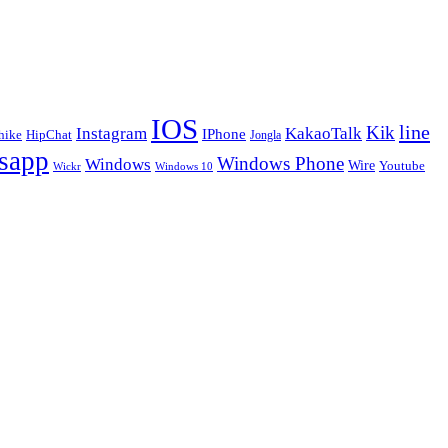
IOS
line
Kik
Instagram
KakaoTalk
IPhone
hike
HipChat
Jongla
sapp
Windows Phone
Windows
Wire
Youtube
Wickr
Windows 10